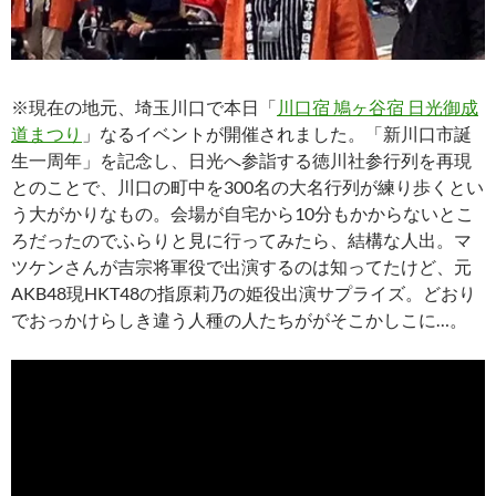
※現在の地元、埼玉川口で本日「
川口宿 鳩ヶ谷宿 日光御成
道まつり
」なるイベントが開催されました。「新川口市誕
生一周年」を記念し、日光へ参詣する徳川社参行列を再現
とのことで、川口の町中を300名の大名行列が練り歩くとい
う大がかりなもの。会場が自宅から10分もかからないとこ
ろだったのでふらりと見に行ってみたら、結構な人出。マ
ツケンさんが吉宗将軍役で出演するのは知ってたけど、元
AKB48現HKT48の指原莉乃の姫役出演サプライズ。どおり
でおっかけらしき違う人種の人たちががそこかしこに…。