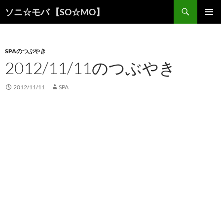
検
ソニ☆モバ 【SO☆MO】
索
コ
メインメ
ン
ニュー
テ
ン
SPAのつぶやき
ツ
2012/11/11のつぶやき
へ
ス
2012/11/11
SPA
キ
ッ
プ