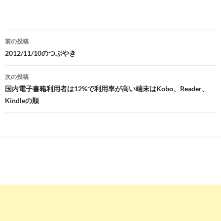
投
前の投稿
稿
2012/11/10のつぶやき
ナ
次の投稿
ビ
国内電子書籍利用者は12%で利用率が高い端末はKobo、Reader、
Kindleの順
ゲ
ー
シ
ョ
ン