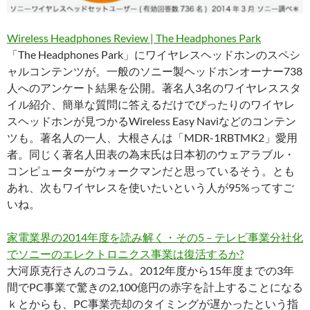
Wireless Headphones Review | The Headphones Park
「The Headphones Park」にワイヤレスヘッドホンのスペシ
ャルコンテンツが。一般のソニー製ヘッドホンオーナー738
人へのアンケート結果を公開。著名人3名のワイヤレススタ
イル紹介、簡単な質問に答えるだけでぴったりのワイヤレ
スヘッドホンが見つかるWireless Easy Naviなどのコンテン
ツも。著名人の一人、大根さんは「MDR-1RBTMK2」愛用
者。同じく著名人田表の為末氏は日本初のウェアラブル・
コンピューターがウォークマンだと思っているそう。とも
あれ、次もワイヤレスを使いたいという人が95%ってすご
いね。
家電業界の2014年度を読み解く・その5 – テレビ事業分社化
でソニーのエレクトロニクス事業は復活するか?
大河原克行さんのコラム。2012年度から15年度までの3年
間でPC事業で驚きの2,100億円の赤字を計上することになる
ｋとからも、PC事業売却のタイミングが遅かったという指