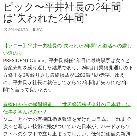
ピック〜平井社長の2年間
は”失われた2年間”
2014/05/30
SPA
【ソニー】平井一夫社長の“失われた2年間”と復活への厳し
い道のり
PRESIDENT Online。平井氏就任1年目に最終黒字は次々と
資産売却を繰り返した結果であり、2年目は業績見通しの下
方修正を3度繰り返し最終損益が1283億円の赤字。ゆえ
に、平井氏が社長に就任してからの2年間は”失われた2年
間”と言って良いとか。
有機ELからの撤退報道、「世界経済株式会社の日本君」は
仕事を学んだのか？
ソニーとパナの有機EL撤退報道を受けたコラム。これまで
次々と新しい技術に飛びついていた日本が、ハードからソ
フトへのシフトで立ち止まってしまい、低付加価値の新興