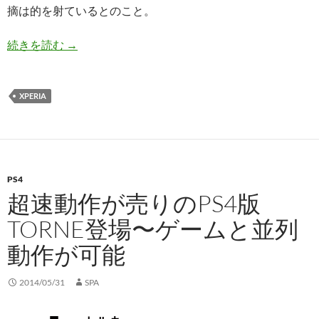
摘は的を射ているとのこと。
これでおしまい、最後のソニー関連トピック紹介
続きを読む
→
XPERIA
PS4
超速動作が売りのPS4版
TORNE登場〜ゲームと並列
動作が可能
2014/05/31
SPA