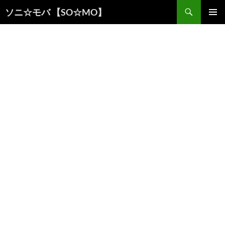
検
ソニ☆モバ 【SO☆MO】
索
コ
メインメ
ン
ニュー
テ
ン
ツ
へ
ス
キ
ッ
プ