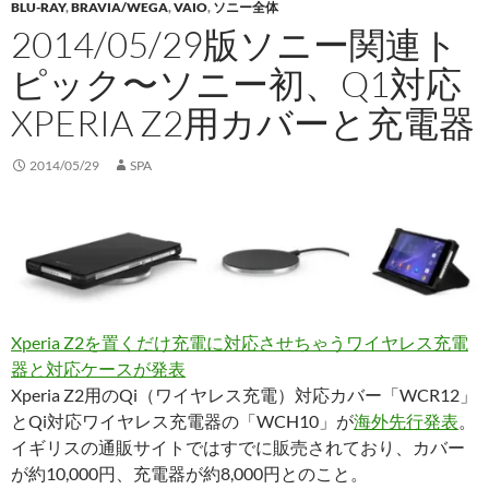
BLU-RAY
,
BRAVIA/WEGA
,
VAIO
,
ソニー全体
2014/05/29版ソニー関連ト
ピック〜ソニー初、Q1対応
XPERIA Z2用カバーと充電器
2014/05/29
SPA
Xperia Z2を置くだけ充電に対応させちゃうワイヤレス充電
器と対応ケースが発表
Xperia Z2用のQi（ワイヤレス充電）対応カバー「WCR12」
とQi対応ワイヤレス充電器の「WCH10」が
海外先行発表
。
イギリスの通販サイトではすでに販売されており、カバー
が約10,000円、充電器が約8,000円とのこと。