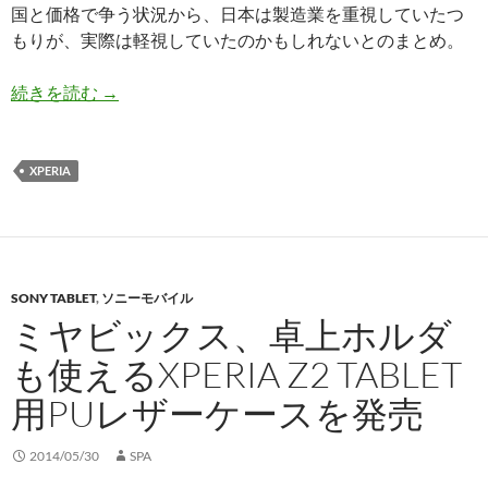
国と価格で争う状況から、日本は製造業を重視していたつ
もりが、実際は軽視していたのかもしれないとのまとめ。
2014/05/30版ソニー関連トピック〜平井社長の2
続きを読む
→
XPERIA
SONY TABLET
,
ソニーモバイル
ミヤビックス、卓上ホルダ
も使えるXPERIA Z2 TABLET
用PUレザーケースを発売
2014/05/30
SPA