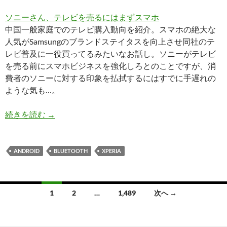
ソニーさん、テレビを売るにはまずスマホ
中国一般家庭でのテレビ購入動向を紹介。スマホの絶大な
人気がSamsungのブランドステイタスを向上させ同社のテ
レビ普及に一役買ってるみたいなお話し。ソニーがテレビ
を売る前にスマホビジネスを強化しろとのことですが、消
費者のソニーに対する印象を払拭するにはすでに手遅れの
ような気も…。
2014/05/29版ソニー関連トピック〜ソニー初、Q1
続きを読む
→
ANDROID
BLUETOOTH
XPERIA
投
1
2
…
1,489
次へ →
稿