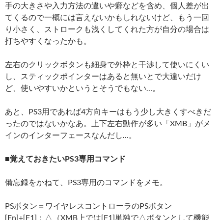
手の大きさや入力方法の違いや癖などを含め、個人差が出
てくるので一概には言えないかもしれないけど、もう一回
り小さく、ストロークも浅くしてくれた方が自分の場合は
打ちやすくなったかも。
左右のクリックボタンも細身で外枠と干渉して使いにくい
し、スティックポインターはあると無いとで大違いだけ
ど、使いやすいかというとそうでもない…。
あと、PS3用であれば4方向キーはもう少し大きくすべきだ
ったのではないかなあ。上下左右動作が多い「XMB」がメ
インのインターフェースなんだし…。
■覚えておきたいPS3専用コマンド
備忘録をかねて、PS3専用のコマンドをメモ。
PSボタン＝ワイヤレスコントローラのPSボタン
[Fn]+[F1]：△（XMB上では[F1]単独で△ボタンとして機能