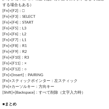
する場合もある）
[Fn]+[F2]：□
[Fn]+[F3]：SELECT
[Fn]+[F4]：START
[Fn]+[F5]：L3
[Fn]+[F6]：L2
[Fn]+[F7]：L1
[Fn]+[F8]：R1
[Fn]+[F9]：R2
[Fn]+[F10]：R3
[Fn]+[F11]：×
[Fn]+[F12]：○
[Fn]+[Insert]：PAIRING
[Fn]+スティックポインター：左スティック
[Fn]+カーソルキー：方向キー
[Shift]+[Backspace]：すべて削除（文字入力時）
■まとめ