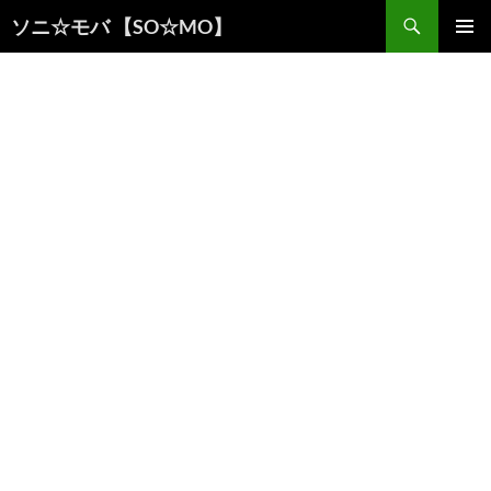
検
ソニ☆モバ 【SO☆MO】
索
コ
メインメ
ン
ニュー
テ
ン
ツ
へ
ス
キ
ッ
プ