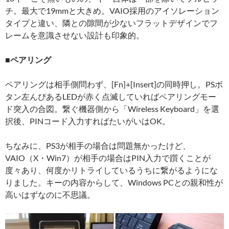
チ。最大で19mmと大きめ。VAIO採用のアイソレーション
タイプと違い、隣との隙間が少ないフラットデザインでフ
レームを意識させない設計も印象的。
■ペアリング
ペアリングは相手側問わず、[Fn]+[Insert]の同時押し。PSボ
タン左んぴあるLEDが赤く点滅していればペアリングモー
ド突入の合図。繋ぐ機器側から「Wireless Keyboard」を選
択後、PINコード入力すればたいがいはOK。
ちなみに、PS3が相手の場合は問題無かったけど、
VAIO（X・Win7）が相手の場合はPIN入力で躓くことが
度々あり、何度かリトライしているうちに繋がるようにな
りました。キーの内容からして、Windows PCとの親和性が
高いはずなのに不思議。