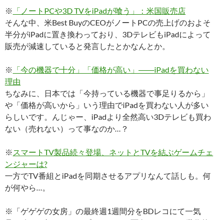
※
「ノートPCや3D TVをiPadが喰う」：米国販売店
そんな中、米Best BuyのCEOがノートPCの売上げのおよそ
半分がiPadに置き換わっており、3DテレビもiPadによって
販売が減速していると発言したとかなんとか。
※
「今の機器で十分」「価格が高い」――iPadを買わない
理由
ちなみに、日本では「今持っている機器で事足りるから」
や「価格が高いから」いう理由でiPadを買わない人が多い
らしいです。んじゃー、iPadより全然高い3Dテレビも買わ
ない（売れない）って事なのか…？
※
スマートTV製品続々登場、ネットとTVを結ぶゲームチェ
ンジャーは?
一方でTV番組とiPadを同期させるアプリなんて話しも。何
が何やら…。
※「ゲゲゲの女房」の最終週1週間分をBDレコにて一気