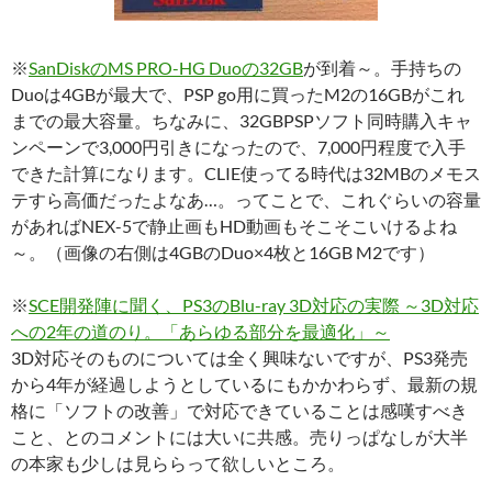
※
SanDiskのMS PRO-HG Duoの32GB
が到着～。手持ちの
Duoは4GBが最大で、PSP go用に買ったM2の16GBがこれ
までの最大容量。ちなみに、32GBPSPソフト同時購入キャ
ンペーンで3,000円引きになったので、7,000円程度で入手
できた計算になります。CLIE使ってる時代は32MBのメモス
テすら高価だったよなあ…。ってことで、これぐらいの容量
があればNEX-5で静止画もHD動画もそこそこいけるよね
～。（画像の右側は4GBのDuo×4枚と16GB M2です）
※
SCE開発陣に聞く、PS3のBlu-ray 3D対応の実際 ～3D対応
への2年の道のり。「あらゆる部分を最適化」～
3D対応そのものについては全く興味ないですが、PS3発売
から4年が経過しようとしているにもかかわらず、最新の規
格に「ソフトの改善」で対応できていることは感嘆すべき
こと、とのコメントには大いに共感。売りっぱなしが大半
の本家も少しは見ららって欲しいところ。