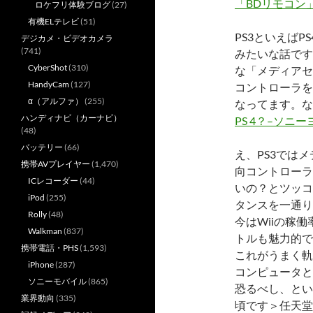
「BDリモコン
ロケフリ体験ブログ
(27)
有機ELテレビ
(51)
PS3といえば
デジカメ・ビデオカメラ
(741)
みたいな話です
CyberShot
(310)
な「メディアセ
HandyCam
(127)
コントローラを
α（アルファ）
(255)
なってます。な
ハンディナビ（カーナビ）
PS 4？–ソ
(48)
バッテリー
(66)
え、PS3では
携帯AVプレイヤー
(1,470)
向コントローラ
ICレコーダー
(44)
いの？とツッコ
iPod
(255)
タンスを一通り
Rolly
(48)
今はWiiの稼
Walkman
(837)
トルも魅力的で
携帯電話・PHS
(1,593)
これがうまく軌
iPhone
(287)
コンピュータと
ソニーモバイル
(865)
恐るべし、とい
業界動向
(335)
頃です＞任天堂