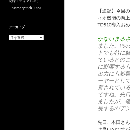
記録メディア
(240)
MemoryStick
(146)
【追記】今回の
ィオ機能の向上に
TD510導入
アーカイブ
ア
かないまる
ー
ました。PS
カ
トでも特に
イ
ブ
ているとのこ
に影響するも
出力にも影
ーヤーとして
善されてい
ですね。先日
ましたが、個
長するAVア
先日、本田さん
は良いのですが