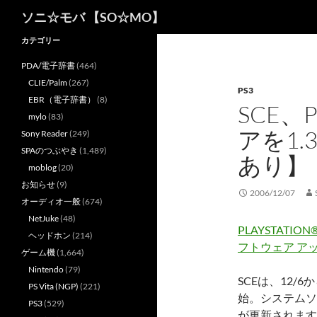
検
ソニ☆モバ 【SO☆MO】
索
カテゴリー
PDA/電子辞書
(464)
CLIE/Palm
(267)
PS3
EBR（電子辞書）
(8)
SCE
mylo
(83)
アを1.
Sony Reader
(249)
SPAのつぶやき
(1,489)
あり】
moblog
(20)
お知らせ
(9)
2006/12/07
オーディオ一般
(674)
NetJuke
(48)
PLAYSTATION
ヘッドホン
(214)
フトウェア ア
ゲーム機
(1,664)
Nintendo
(79)
SCEは、12/
PS Vita (NGP)
(221)
始。システムソ
PS3
(529)
が更新されます