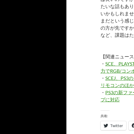
たいな話もあり
いかもしれませ
まだという感じ
の方が先ですか
など、課題はた
【関連ニュース
・
SCE、PLA
力でRGB/コ
・
SCEJ、PS
リモコンのほか
・
PS3の新フ
プに対応
共有:
Twitter