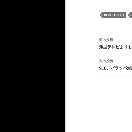
BLUETOOTH
投
前の投稿
稿
薄型テレビよりも
ナ
次の投稿
ビ
SCE、パラッパ対
ゲ
ー
シ
ョ
ン