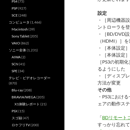
PS4
(75)
PSP
(927)
設定
SCE
(248)
・［周辺機器設定
コンピュータ
(1,466)
ントローラを登
Macintosh
(39)
・［BD/DVD
Sony Tablet
(205)
（HDMI）］を
VAIO
(862)
・［本体設定］
ソニー全体
(1,231)
・［本体設定］
AIWA
(2)
［PS3の初期
SCN
(41)
るようにした
SPE
(34)
・［ディスプレ
テレビ・ビデオレコーダー
方法が変更
(870)
その他
Blu-ray
(208)
・PS3における一部
BRAVIA/WEGA
(205)
ェアの動作ステ
X1体験レポート
(21)
PSX
(15)
「
BDリモート
スゴ録
(47)
すっかり忘れて
ロケフリTV
(200)