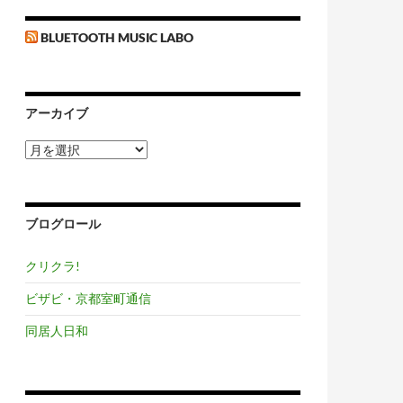
BLUETOOTH MUSIC LABO
アーカイブ
ア
ー
カ
イ
ブ
ブログロール
クリクラ!
ビザビ・京都室町通信
同居人日和