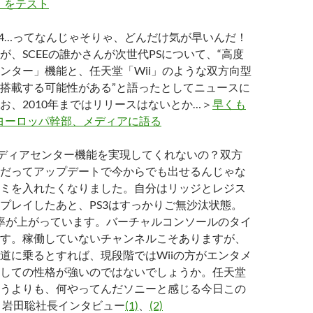
」をテスト
PS4…ってなんじゃそりゃ、どんだけ気が早いんだ！
が、SCEEの誰かさんが次世代PSについて、“高度
ンター」機能と、任天堂「Wii」のような双方向型
搭載する可能性がある”と語ったとしてニュースに
お、2010年まではリリースはないとか…＞
早くも
ニーヨーロッパ幹部、メディアに語る
メディアセンター機能を実現してくれないの？双方
だってアップデートで今からでも出せるんじゃな
ミを入れたくなりました。自分はリッジとレジス
プレイしたあと、PS3はすっかりご無沙汰状態。
働率が上がっています。バーチャルコンソールのタイ
す。稼働していないチャンネルこそありますが、
道に乗るとすれば、現段階ではWiiの方がエンタメ
しての性格が強いのではないでしょうか。任天堂
うよりも、何やってんだソニーと感じる今日この
 岩田聡社長インタビュー
(1)
、
(2)