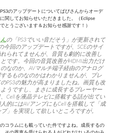
PS3のアップデートについてぱぴさんからオーデ
関してお知らせいただきました。（Eclipse
おめでとうございます＆お知らせ感謝です！）
さん
の「PS3でいい音だそう」が更新されて
3の今回のアップデートですが、SCEのサイ
触れられてませんが、音質も劇的に改善し
とです。今回の音質改善がHDMI出力だけ
のなのか、AVマルチ端子経由のアナログ
響するものなのかはわかりませんが、プレ
のPS3の魅力が高まりましたね。画質も改
るようですし、まさに成長するプレーヤー
、Cellを液晶テレビに搭載する話が出てい
人的にはAVアンプにもCellを搭載して「成
ンプ」を実現して欲しいところですが。
のコラムにも載っていた件ですよね。成長するの
、その恩恵を受けられる人がどれだけいるのかみ