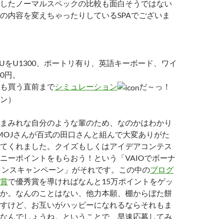
したノーマルスペックの比較も面白そうではない
の内容を変えちゃったりしているSPAでございま
PUをU1300、ポートリ有り、英語キーボード、ワイ
00円。
も買う直前まで
シミュレーション
だ～っ！
ン）
まみれな自分のような輩のため、なのかはわかり
MOJさんが百式の田口さんと組んで大変ありがた
てくれました。クイズもしくはアイデアコンテス
ニーポイントをもらおう！という「VAIOでボーナ
ャンスキャンペーン」がそれです。この中の
ブログ
賞
で優秀賞を導ければなんと15万ポイントをゲッ
か。なんのことはない、他力本願、棚からぼた餅
すけど、お互いがハッピーになれるならそれもま
なんでしょうね。ということで、早速応募してみ