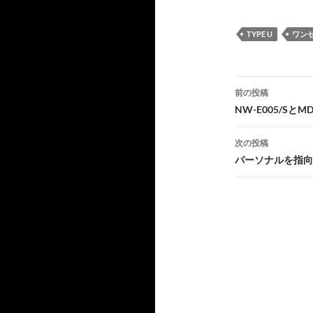
TYPE U
ワン
投
前の投稿
稿
NW-E005/Sと
ナ
次の投稿
ビ
パーソナルを指向
ゲ
ー
シ
ョ
ン