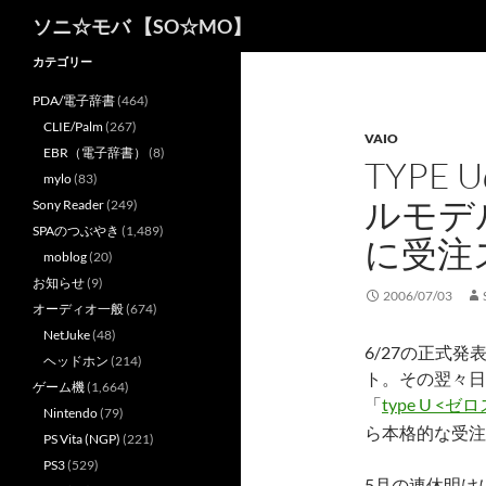
検
ソニ☆モバ 【SO☆MO】
索
カテゴリー
PDA/電子辞書
(464)
CLIE/Palm
(267)
VAIO
EBR（電子辞書）
(8)
TYPE
mylo
(83)
ルモデ
Sony Reader
(249)
SPAのつぶやき
(1,489)
に受注
moblog
(20)
お知らせ
(9)
2006/07/03
オーディオ一般
(674)
NetJuke
(48)
6/27の正式
ヘッドホン
(214)
ト。その翌々日
ゲーム機
(1,664)
「
type U <
Nintendo
(79)
ら本格的な受注
PS Vita (NGP)
(221)
PS3
(529)
5月の連休明け