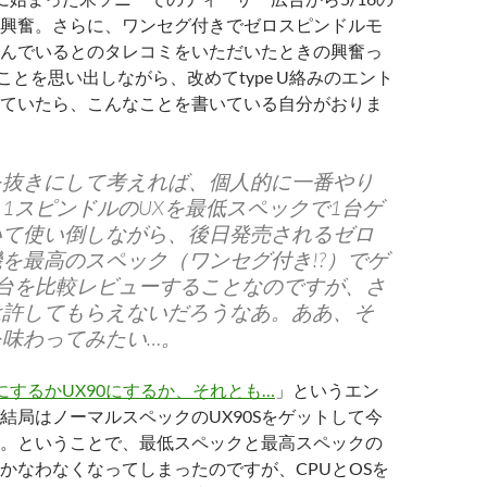
興奮。さらに、ワンセグ付きでゼロスピンドルモ
んでいるとのタレコミをいただいたときの興奮っ
ことを思い出しながら、改めてtype U絡みのエント
ていたら、こんなことを書いている自分がおりま
を抜きにして考えれば、個人的に一番やり
1スピンドルのUXを最低スペックで1台ゲ
いて使い倒しながら、後日発売されるゼロ
を最高のスペック（ワンセグ付き!?）でゲ
2台を比較レビューすることなのですが、さ
は許してもらえないだろうなあ。ああ、そ
味わってみたい…。
0にするかUX90にするか、それとも…
」というエン
結局はノーマルスペックのUX90Sをゲットして今
。ということで、最低スペックと最高スペックの
かなわなくなってしまったのですが、CPUとOSを