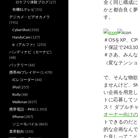
全く同じ構成に
ロケフリ体験ブログ
(27)
かと都合良く夢
有機ELテレビ
(51)
す。
デジカメ・ビデオカメラ
(741)
CyberShot
(310)
HandyCam
(127)
＃OSをXP、C
α（アルファ）
(255)
ド保証で243,1
ハンディナビ（カーナビ）
＃さあ、みんな
(48)
（変なテンショ
バッテリー
(66)
携帯AVプレイヤー
(1,470)
で、そんな物欲
ICレコーダー
(44)
ませんけど、S
iPod
(255)
い企画を用意し
Rolly
(48)
トに応募してソ
Walkman
(837)
ス！ ダブルチ
携帯電話・PHS
(1,593)
オーナー向けの
iPhone
(287)
トできるのだと
ソニーモバイル
(865)
的な企画なんで
業界動向
(335)
た良しってこと