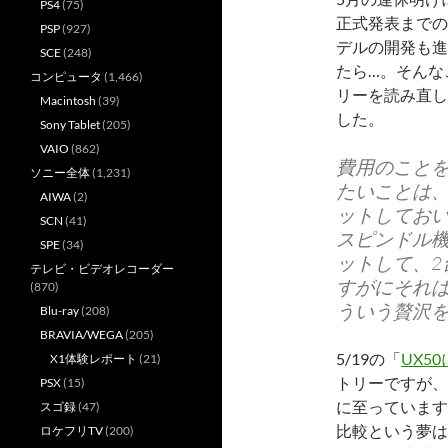
PS4
(75)
正式発表までの
PSP
(927)
デルの開発も進
SCE
(248)
たら…。そんな
コンピュータ
(1,466)
リーを読み直し
Macintosh
(39)
した。
Sony Tablet
(205)
VAIO
(862)
費用のこと
ソニー全体
(1,231)
たいことは、
AIWA
(2)
ットしてお
SCN
(41)
スピンドル機
SPE
(34)
ットして、
テレビ・ビデオレコーダー
すがにそれ
(870)
ういう贅沢を
Blu-ray
(208)
BRAVIA/WEGA
(205)
5/19の「
UX5
X1体験レポート
(21)
トリーですが、
PSX
(15)
に至っています
スゴ録
(47)
比較という夢は
ロケフリTV
(200)