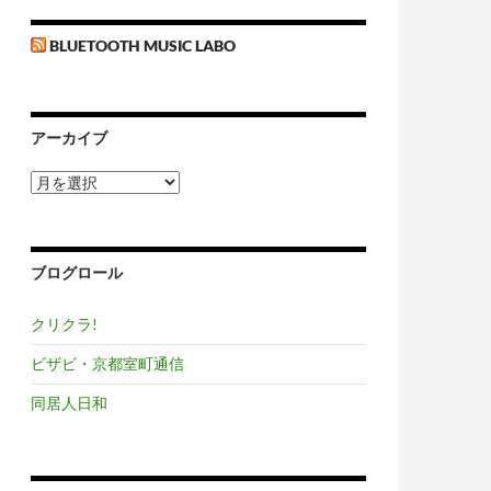
BLUETOOTH MUSIC LABO
アーカイブ
ア
ー
カ
イ
ブ
ブログロール
クリクラ!
ビザビ・京都室町通信
同居人日和