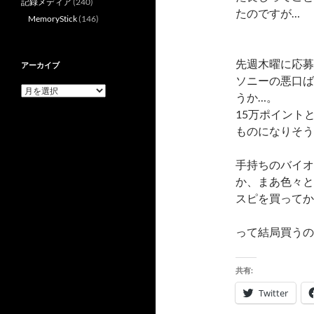
記録メディア
(240)
たのですが…
MemoryStick
(146)
先週木曜に応募
アーカイブ
ソニーの悪口ば
ア
うか…。
ー
15万ポイント
カ
イ
ものになりそう
ブ
手持ちのバイオ
か、まあ色々と
スピを買ってか
って結局買うの
共有:
Twitter