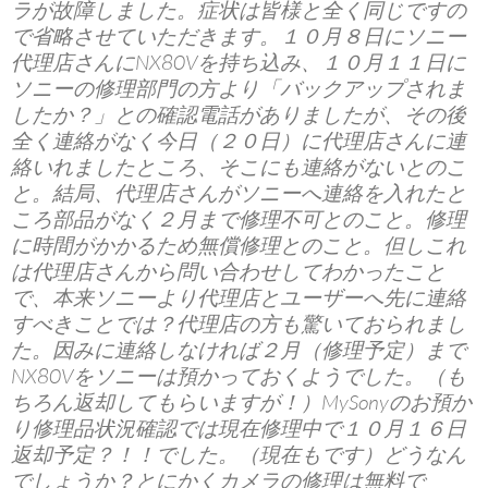
ラが故障しました。症状は皆様と全く同じですの
で省略させていただきます。１０月８日にソニー
代理店さんにNX80Vを持ち込み、１０月１１日に
ソニーの修理部門の方より「バックアップされま
したか？」との確認電話がありましたが、その後
全く連絡がなく今日（２０日）に代理店さんに連
絡いれましたところ、そこにも連絡がないとのこ
と。結局、代理店さんがソニーへ連絡を入れたと
ころ部品がなく２月まで修理不可とのこと。修理
に時間がかかるため無償修理とのこと。但しこれ
は代理店さんから問い合わせしてわかったこと
で、本来ソニーより代理店とユーザーへ先に連絡
すべきことでは？代理店の方も驚いておられまし
た。因みに連絡しなければ２月（修理予定）まで
NX80Vをソニーは預かっておくようでした。（も
ちろん返却してもらいますが！）MySonyのお預か
り修理品状況確認では現在修理中で１０月１６日
返却予定？！！でした。（現在もです）どうなん
でしょうか？とにかくカメラの修理は無料で