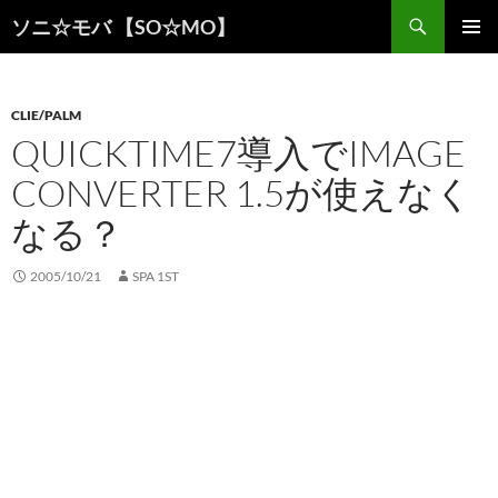
検
ソニ☆モバ 【SO☆MO】
索
コ
メインメ
ン
ニュー
テ
ン
CLIE/PALM
ツ
QUICKTIME7導入でIMAGE
へ
CONVERTER 1.5が使えなく
ス
キ
なる？
ッ
プ
2005/10/21
SPA 1ST