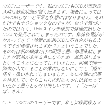
NX80Vユーザーです。私のNX80VもCCDが電源投
入時は砂嵐状態が暫く続きます。場合によっては
OFF/ONしないと正常な状態にはなりません。それ
だけでも十分ショックなのですが、自分で気づい
たのではなく、Holdスイッチ破損で修理依頼した
NCCLで発見されてしまったのです。集荷後電話が
かかってきて「診断の結果CCDに不具合があるよ
うですが修理されますか？」ということでした。
その時は私の機体だけの問題と思い修理依頼しま
したが部品が来年２月になるため一旦返却します
というこうとになってしまいました。同機で同一
障害が出ていることの案内はないにしても「経年
劣化」扱いされてしまいました。先に今回の記事
を拝見していたらこちらの対応も少しは変わって
いたかと思うとかなり悔しいです。（「たーぱ
ぱ」さん）
CLIE NX80Vのユーザーです。私も皆様同様カメ