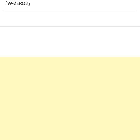
「W-ZERO3」
ー
シ
ョ
ン