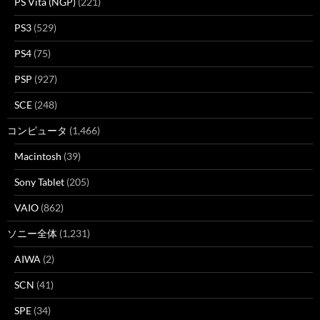
PS Vita (NGP)
(221)
PS3
(529)
PS4
(75)
PSP
(927)
SCE
(248)
コンピュータ
(1,466)
Macintosh
(39)
Sony Tablet
(205)
VAIO
(862)
ソニー全体
(1,231)
AIWA
(2)
SCN
(41)
SPE
(34)