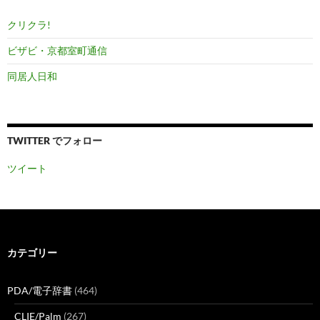
クリクラ!
ビザビ・京都室町通信
同居人日和
TWITTER でフォロー
ツイート
カテゴリー
PDA/電子辞書
(464)
CLIE/Palm
(267)