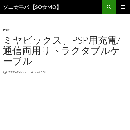
検
ソニ☆モバ 【SO☆MO】
索
コ
メインメ
ン
ニュー
テ
ン
PSP
ツ
ミヤビックス、PSP用充電/
へ
通信両用リトラクタブルケ
ス
キ
ーブル
ッ
プ
2005/06/27
SPA 1ST