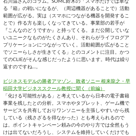
石川温さんのコラム。SOMC鈴木の「スマホだけでは単な
る『箱』の戦いになるが、（周辺機器があることで）活動
範囲が広がる。実は（スマホにつながる機器を開発するこ
とで）作る方も楽しくなってきている。事業部の若手が
『こんなのどうですか』と持ってくる。まだ公開していな
いユニークなものがたくさんあり、それらがライフログア
プリケーションにつながっていく。活動範囲が広がること
でソニーらしさが生きてくる」とのコメントに注目。かつ
てのCLIEがそんな感じだったように思います。時代は繰り
返すのですね…。
ビジネスモデルの勝者アマゾン、敗者ソニー 根来龍之・早
稲田大学ビジネススクール教授に聞く（前編）
「化ける可能性がある」と考えているから日本の電子書籍
事業を残したとの分析。スマホやタブレット、ゲーム機で
サービスを共有しておりワンソニーを主張しやすいから残
している（残さざるを得なかった）とも考えられるので
は。ポイントキャンペーン頼みの今のやり方では全然もう
けは出てないだろうし、システムを維持していくだけでも