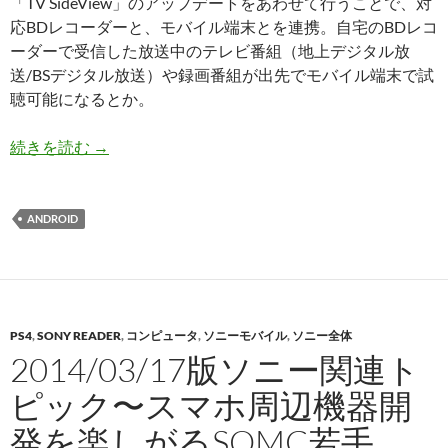
「TV SideView」のアップデートをあわせて行うことで、対
応BDレコーダーと、モバイル端末とを連携。自宅のBDレコ
ーダーで受信した放送中のテレビ番組（地上デジタル放
送/BSデジタル放送）や録画番組が出先でモバイル端末で試
聴可能になるとか。
ソニーの最新BDレコーダーが出先からのリモー
続きを読む
→
ANDROID
PS4
,
SONY READER
,
コンピュータ
,
ソニーモバイル
,
ソニー全体
2014/03/17版ソニー関連ト
ピック〜スマホ周辺機器開
発を楽しがるSOMC若手