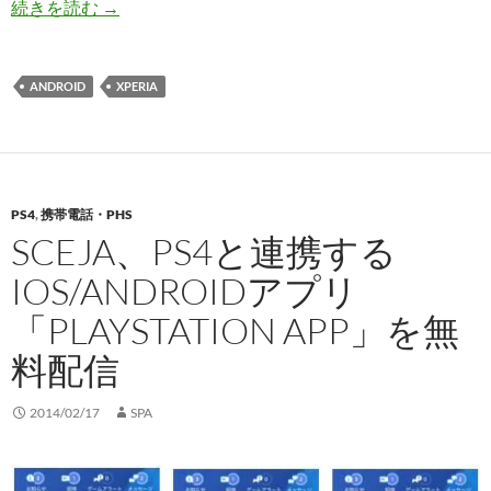
2014/03/03版ソニー関連トピック～ブラビアX900
続きを読む
→
ANDROID
XPERIA
PS4
,
携帯電話・PHS
SCEJA、PS4と連携する
IOS/ANDROIDアプリ
「PLAYSTATION APP」を無
料配信
2014/02/17
SPA