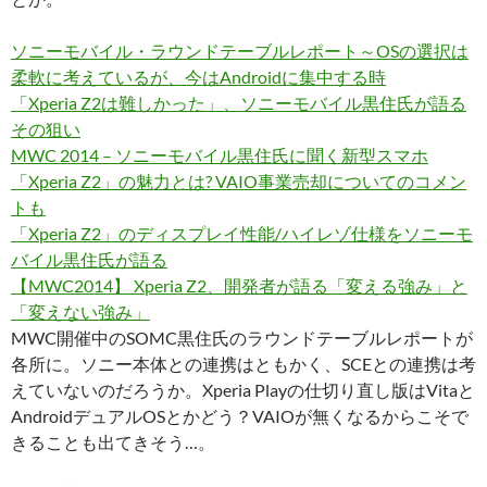
ソニーモバイル・ラウンドテーブルレポート～OSの選択は
柔軟に考えているが、今はAndroidに集中する時
「Xperia Z2は難しかった」、ソニーモバイル黒住氏が語る
その狙い
MWC 2014 – ソニーモバイル黒住氏に聞く新型スマホ
「Xperia Z2」の魅力とは? VAIO事業売却についてのコメン
トも
「Xperia Z2」のディスプレイ性能/ハイレゾ仕様をソニーモ
バイル黒住氏が語る
【MWC2014】 Xperia Z2、開発者が語る「変える強み」と
「変えない強み」
MWC開催中のSOMC黒住氏のラウンドテーブルレポートが
各所に。ソニー本体との連携はともかく、SCEとの連携は考
えていないのだろうか。Xperia Playの仕切り直し版はVitaと
AndroidデュアルOSとかどう？VAIOが無くなるからこそで
きることも出てきそう…。