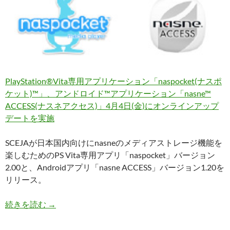
PlayStation®Vita専用アプリケーション「naspocket(ナスポ
ケット)™」、アンドロイド™アプリケーション「nasne™
ACCESS(ナスネアクセス)」4月4日(金)にオンラインアップ
デートを実施
SCEJAが日本国内向けにnasneのメディアストレージ機能を
楽しむためのPS Vita専用アプリ「naspocket」バージョン
2.00と、Androidアプリ「nasne ACCESS」バージョン1.20を
リリース。
PS Vita「naspocket」とAndroid「nasne A
続きを読む
→