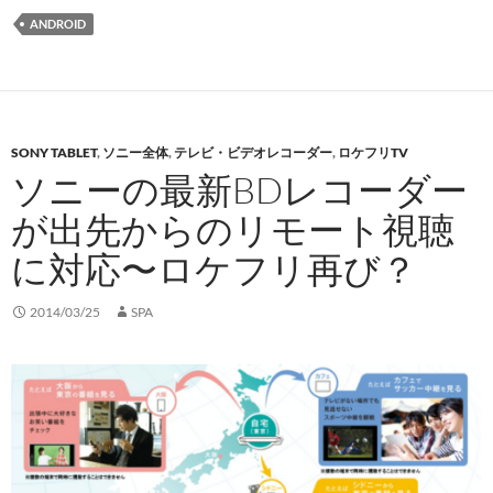
ANDROID
SONY TABLET
,
ソニー全体
,
テレビ・ビデオレコーダー
,
ロケフリTV
ソニーの最新BDレコーダー
が出先からのリモート視聴
に対応〜ロケフリ再び？
2014/03/25
SPA