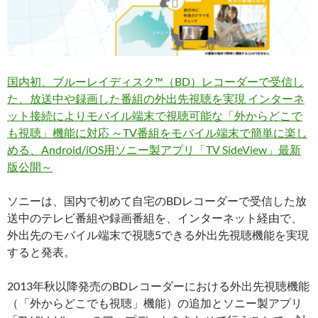
国内初、ブルーレイディスク™（BD）レコーダーで受信し
た、放送中や録画した番組の外出先視聴を実現 インターネ
ット接続によりモバイル端末で視聴可能な「外からどこで
も視聴」機能に対応 ～TV番組をモバイル端末で簡単に楽し
める、Android/iOS用ソニー製アプリ「TV SideView」最新
版公開～
ソニーは、国内で初めて自宅のBDレコーダーで受信した放
送中のテレビ番組や録画番組を、インターネット経由で、
外出先のモバイル端末で視聴5できる外出先視聴機能を実現
すると発表。
2013年秋以降発売のBDレコーダーにおける外出先視聴機能
（「外からどこでも視聴」機能）の追加とソニー製アプリ