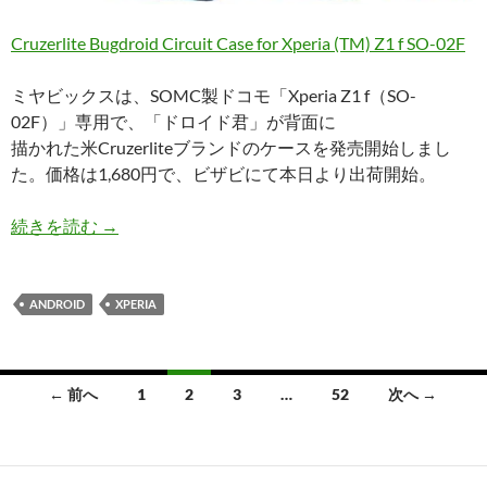
Cruzerlite Bugdroid Circuit Case for Xperia (TM) Z1 f SO-02F
ミヤビックスは、SOMC製ドコモ「Xperia Z1 f（SO-
02F）」専用で、「ドロイド君」が背面に
描かれた米Cruzerliteブランドのケースを発売開始しまし
た。価格は1,680円で、ビザビにて本日より出荷開始。
ミヤビックス、米CruzerliteブランドのXperia 
続きを読む
→
ANDROID
XPERIA
投
← 前へ
1
2
3
…
52
次へ →
稿
ナ