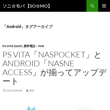
検
ソニ☆モバ 【SO☆MO】
索
コ
メインメ
ン
ニュー
テ
ン
「Android」タグアーカイブ
ツ
へ
ス
キ
PS VITA (NGP)
,
携帯電話・PHS
ッ
PS VITA「NASPOCKET」と
プ
ANDROID「NASNE
ACCESS」が揃ってアップデ
ート
2014/04/04
SPA