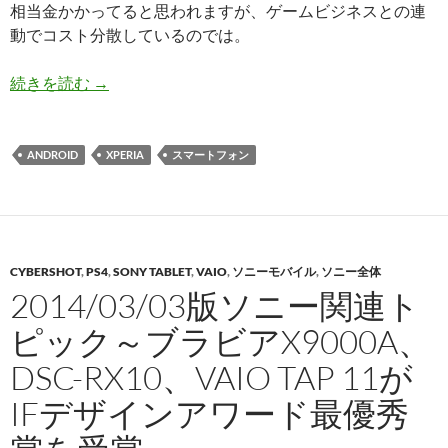
相当金かかってると思われますが、ゲームビジネスとの連
動でコスト分散しているのでは。
2014/03/17版ソニー関連トピック〜スマホ周
続きを読む
→
ANDROID
XPERIA
スマートフォン
CYBERSHOT
,
PS4
,
SONY TABLET
,
VAIO
,
ソニーモバイル
,
ソニー全体
2014/03/03版ソニー関連ト
ピック～ブラビアX9000A、
DSC-RX10、VAIO TAP 11が
IFデザインアワード最優秀