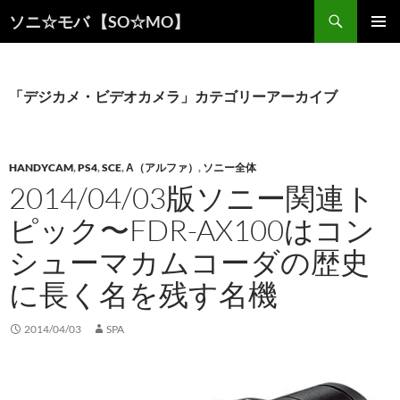
検
ソニ☆モバ 【SO☆MO】
索
コ
メインメ
ン
ニュー
テ
ン
「デジカメ・ビデオカメラ」カテゴリーアーカイブ
ツ
へ
ス
キ
HANDYCAM
,
PS4
,
SCE
,
Α（アルファ）
,
ソニー全体
ッ
2014/04/03版ソニー関連ト
プ
ピック〜FDR-AX100はコン
シューマカムコーダの歴史
に長く名を残す名機
2014/04/03
SPA