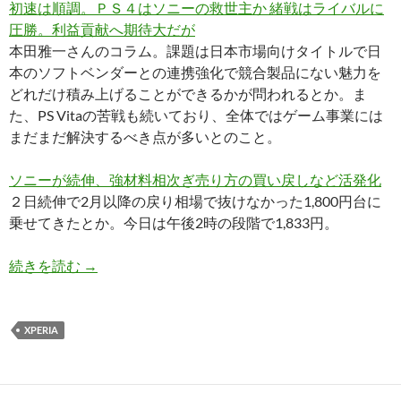
初速は順調。ＰＳ４はソニーの救世主か 緒戦はライバルに
圧勝。利益貢献へ期待大だが
本田雅一さんのコラム。課題は日本市場向けタイトルで日
本のソフトベンダーとの連携強化で競合製品にない魅力を
どれだけ積み上げることができるかが問われるとか。ま
た、PS Vitaの苦戦も続いており、全体ではゲーム事業には
まだまだ解決するべき点が多いとのこと。
ソニーが続伸、強材料相次ぎ売り方の買い戻しなど活発化
２日続伸で2月以降の戻り相場で抜けなかった1,800円台に
乗せてきたとか。今日は午後2時の段階で1,833円。
2014/03/06版ソニー関連トピック〜PS4好
続きを読む
→
XPERIA