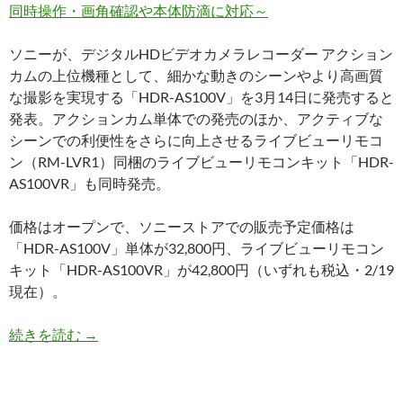
同時操作・画角確認や本体防滴に対応～
ソニーが、デジタルHDビデオカメラレコーダー アクション
カムの上位機種として、細かな動きのシーンやより高画質
な撮影を実現する「HDR-AS100V」を3月14日に発売すると
発表。アクションカム単体での発売のほか、アクティブな
シーンでの利便性をさらに向上させるライブビューリモコ
ン（RM-LVR1）同梱のライブビューリモコンキット「HDR-
AS100VR」も同時発売。
価格はオープンで、ソニーストアでの販売予定価格は
「HDR-AS100V」単体が32,800円、ライブビューリモコン
キット「HDR-AS100VR」が42,800円（いずれも税込・2/19
現在）。
従来機約2.5倍の手ブレ補正にXAVC S・防滴対応
続きを読む
→