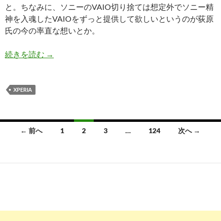
と。ちなみに、ソニーのVAIO切り捨ては想定外でソニー精
神を入魂したVAIOをずっと提供して欲しいというのが荻原
氏の今の率直な想いとか。
2014/02/14版ソニー関連トピック～元ソニー
続きを読む
→
XPERIA
投
← 前へ
1
2
3
…
124
次へ →
稿
ナ
ビ
ゲ
ー