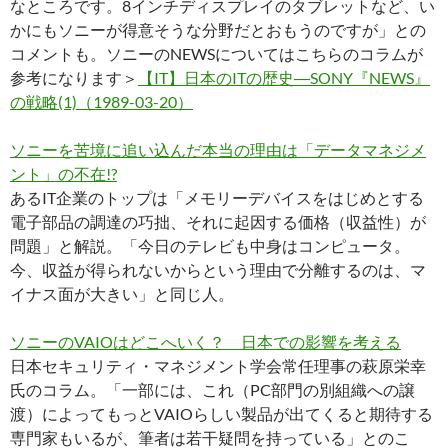
なところです。8インチディスプレイのタブレットなど、い
かにもソニーが得意そうな分野だとおもうのですが」との
コメントも。ソニーのNEWSについてはこちらのコラムが
参考になります＞
【IT】日本のITの歴史―SONY『NEWS』
の戦略(1)（1989-03-20）
ソニーを苦境に追い込んだ本当の理由は「データマネジメ
ント」の不在!?
あるIT企業のトップは「メモリーデバイスをはじめとする
電子部品の調達の巧拙、それに起因する価格（収益性）が
問題」と解説。「今日のテレビも中身はコンピュータ。
今、収益が得られないからという理由で分離するのは、マ
イナス面が大きい」と同じ人。
ソニーのVAIOはどこへいく？ 日本での影響を考える
日本セキュリティ・マネジメント学会常任理事の萩原栄幸
氏のコラム。「一部には、これ（PC部門の別組織への譲
渡）によってもっとVAIOらしい製品が出てくると期待する
専門家もいるが、筆者は若干疑問を持っている」とのこ