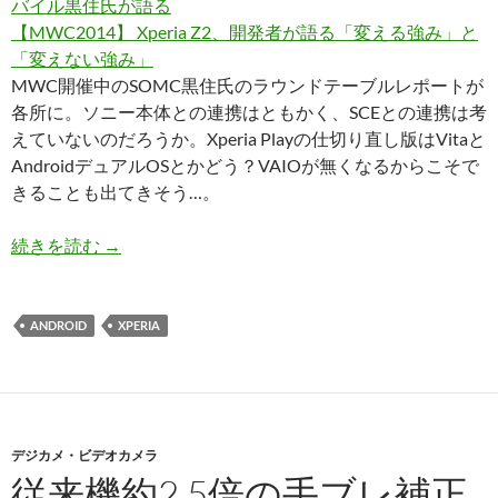
バイル黒住氏が語る
【MWC2014】 Xperia Z2、開発者が語る「変える強み」と
「変えない強み」
MWC開催中のSOMC黒住氏のラウンドテーブルレポートが
各所に。ソニー本体との連携はともかく、SCEとの連携は考
えていないのだろうか。Xperia Playの仕切り直し版はVitaと
AndroidデュアルOSとかどう？VAIOが無くなるからこそで
きることも出てきそう…。
2014/03/03版ソニー関連トピック～ブラビアX900
続きを読む
→
ANDROID
XPERIA
デジカメ・ビデオカメラ
従来機約2.5倍の手ブレ補正