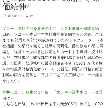
価続伸?
2014/04/01
SPA
ソニー、本社の部を６分の１に コスト低減へ機能集約
日経。ソニーが本日付で本社機能を集約すると発表。これ
まで18部門と78部で構成されていたヘッドクォーター（本
社機能）の部門を無くし組織を簡素化。部の数も13部に再
編し、経営トップの意思決定をサポートする機能に絞り込
んだ。本社機能と間接部門の費用を削減する取り組みの一
環。吉田憲一郎現執行役最高戦略責任者（CSO）が代表権
を持つ最高財務責任者（CFO）に就任。同氏が財務と経営
戦略の両方を管掌し、平井CEOと二人三脚でソニーの経営
をけん引。
平井ソニー、背水の３年目 「エレキ事業黒字に」
（会員
向け）
こちらも日経。上の吉田氏を平井氏がCSOに抜擢し、CFO