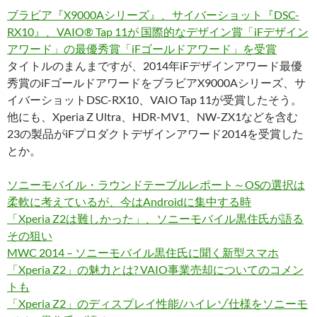
ブラビア『X9000Aシリーズ』、サイバーショット『DSC-
RX10』、VAIO® Tap 11が 国際的なデザイン賞「iFデザイン
アワード」の最優秀賞「iFゴールドアワード」を受賞
タイトルのまんまですが、2014年iFデザインアワード最優
秀賞のiFゴールドアワードをブラビアX9000Aシリーズ、サ
イバーショットDSC-RX10、VAIO Tap 11が受賞したそう。
他にも、Xperia Z Ultra、HDR-MV1、NW-ZX1などを含む
23の製品がiFプロダクトデザインアワード2014を受賞した
とか。
ソニーモバイル・ラウンドテーブルレポート～OSの選択は
柔軟に考えているが、今はAndroidに集中する時
「Xperia Z2は難しかった」、ソニーモバイル黒住氏が語る
その狙い
MWC 2014 – ソニーモバイル黒住氏に聞く新型スマホ
「Xperia Z2」の魅力とは? VAIO事業売却についてのコメン
トも
「Xperia Z2」のディスプレイ性能/ハイレゾ仕様をソニーモ