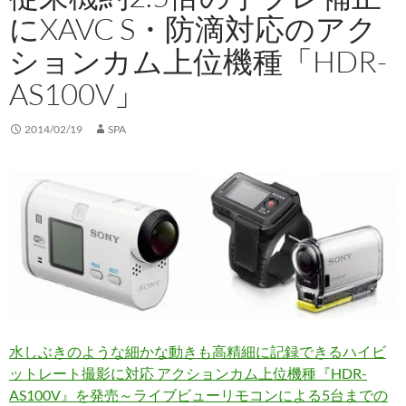
にXAVC S・防滴対応のアク
ションカム上位機種「HDR-
AS100V」
2014/02/19
SPA
水しぶきのような細かな動きも高精細に記録できるハイビ
ットレート撮影に対応 アクションカム上位機種『HDR-
AS100V』を発売～ライブビューリモコンによる5台までの