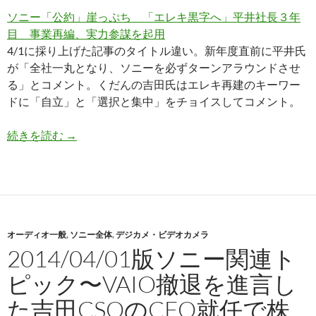
ソニー「公約」崖っぷち 「エレキ黒字へ」平井社長３年
目 事業再編、実力参謀を起用
4/1に採り上げた記事のタイトル違い。新年度直前に平井氏
が「全社一丸となり、ソニーを必ずターンアラウンドさせ
る」とコメント。くだんの吉田氏はエレキ再建のキーワー
ドに「自立」と「選択と集中」をチョイスしてコメント。
2014/04/03版ソニー関連トピック〜FDR-A
続きを読む
→
オーディオ一般
,
ソニー全体
,
デジカメ・ビデオカメラ
2014/04/01版ソニー関連ト
ピック〜VAIO撤退を進言し
た吉田CSOのCFO就任で株