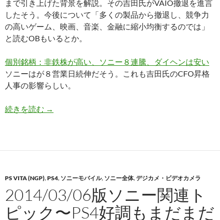
まで引き上げた背景を解説。その吉田氏がVAIO撤退を進言
したそう。今後について「多くの製品から撤退し、競争力
の高いゲーム、映画、音楽、金融に縮小均衡するのでは」
と読むOBもいるとか。
個別銘柄：非鉄株が高い、ソニー８連騰、ダイヘンは安い
ソニーはが８営業日続伸だそう。これも吉田氏のCFO昇格
人事の影響らしい。
2014/04/01版ソニー関連トピック〜VAIO撤退
続きを読む
→
PS VITA (NGP)
,
PS4
,
ソニーモバイル
,
ソニー全体
,
デジカメ・ビデオカメラ
2014/03/06版ソニー関連ト
ピック〜PS4好調もまだまだ