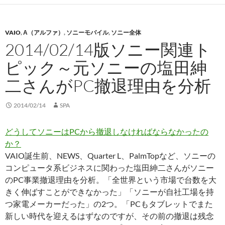
VAIO
,
Α（アルファ）
,
ソニーモバイル
,
ソニー全体
2014/02/14版ソニー関連ト
ピック～元ソニーの塩田紳
二さんがPC撤退理由を分析
2014/02/14
SPA
どうしてソニーはPCから撤退しなければならなかったの
か？
VAIO誕生前、NEWS、Quarter L、PalmTopなど、ソニーの
コンピュータ系ビジネスに関わった塩田紳二さんがソニー
のPC事業撤退理由を分析。「全世界という市場で台数を大
きく伸ばすことができなかった」「ソニーが自社工場を持
つ家電メーカーだった」の2つ。「PCもタブレットでまた
新しい時代を迎えるはずなのですが、その前の撤退は残念