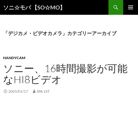
検
ソニ☆モバ 【SO☆MO】
索
コ
メインメ
ン
ニュー
テ
ン
「デジカメ・ビデオカメラ」カテゴリーアーカイブ
ツ
へ
ス
キ
HANDYCAM
ッ
ソニー、16時間撮影が可能
プ
なHI8ビデオ
2005/01/17
SPA 1ST