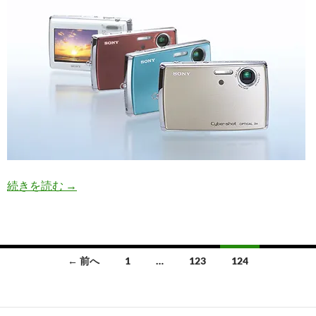
ソニー、サイバーショットTシリーズ新製品を1/2
続きを読む
→
投
← 前へ
1
…
123
124
稿
ナ