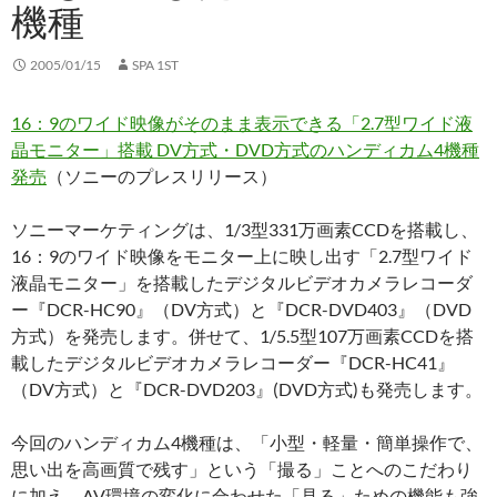
機種
2005/01/15
SPA 1ST
16：9のワイド映像がそのまま表示できる「2.7型ワイド液
晶モニター」搭載 DV方式・DVD方式のハンディカム4機種
発売
（ソニーのプレスリリース）
ソニーマーケティングは、1/3型331万画素CCDを搭載し、
16：9のワイド映像をモニター上に映し出す「2.7型ワイド
液晶モニター」を搭載したデジタルビデオカメラレコーダ
ー『DCR-HC90』（DV方式）と『DCR-DVD403』（DVD
方式）を発売します。併せて、1/5.5型107万画素CCDを搭
載したデジタルビデオカメラレコーダー『DCR-HC41』
（DV方式）と『DCR-DVD203』(DVD方式)も発売します。
今回のハンディカム4機種は、「小型・軽量・簡単操作で、
思い出を高画質で残す」という「撮る」ことへのこだわり
に加え、AV環境の変化に合わせた「見る」ための機能も強