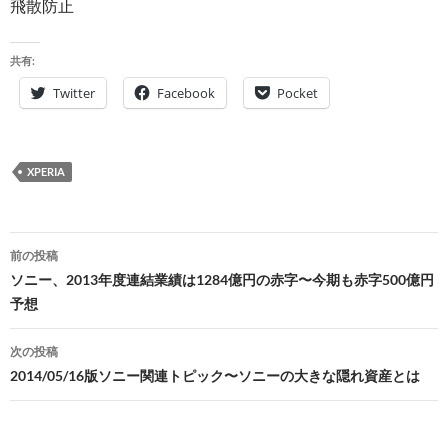
飛散防止
共有:
Twitter
Facebook
Pocket
XPERIA
投
前の投稿
稿
ソニー、2013年度連結業績は1284億円の赤字〜今期も赤字500億円
予想
ナ
ビ
次の投稿
2014/05/16版ソニー関連トピック〜ソニーの大きな隠れ資産とは
ゲ
ー