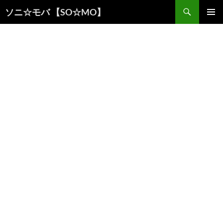
検
ソニ☆モバ 【SO☆MO】
索
コ
メインメ
ン
ニュー
テ
ン
ツ
へ
ス
キ
ッ
プ