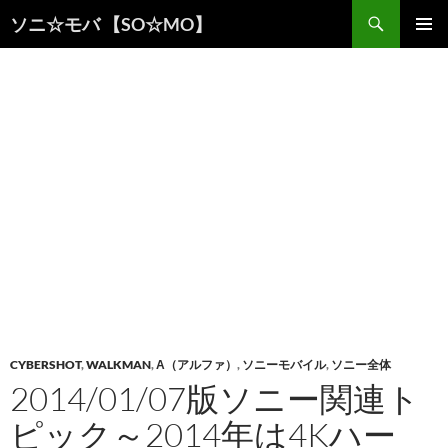
検
ソニ☆モバ 【SO☆MO】
索
コ
メインメ
ン
ニュー
テ
ン
ツ
へ
ス
キ
ッ
プ
CYBERSHOT
,
WALKMAN
,
Α（アルファ）
,
ソニーモバイル
,
ソニー全体
2014/01/07版ソニー関連ト
ピック～2014年は4Kハー