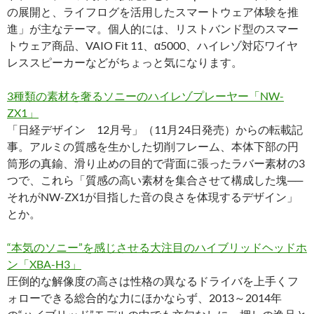
の展開と、ライフログを活用したスマートウェア体験を推
進」が主なテーマ。個人的には、リストバンド型のスマー
トウェア商品、VAIO Fit 11、α5000、ハイレゾ対応ワイヤ
レススピーカーなどがちょっと気になります。
3種類の素材を奢るソニーのハイレゾプレーヤー「NW-
ZX1」
「日経デザイン 12月号」（11月24日発売）からの転載記
事。アルミの質感を生かした切削フレーム、本体下部の円
筒形の真鍮、滑り止めの目的で背面に張ったラバー素材の3
つで、これら「質感の高い素材を集合させて構成した塊──
それがNW-ZX1が目指した音の良さを体現するデザイン」
とか。
“本気のソニー”を感じさせる大注目のハイブリッドヘッドホ
ン「XBA-H3」
圧倒的な解像度の高さは性格の異なるドライバを上手くフ
ォローできる総合的な力にほかならず、2013～2014年