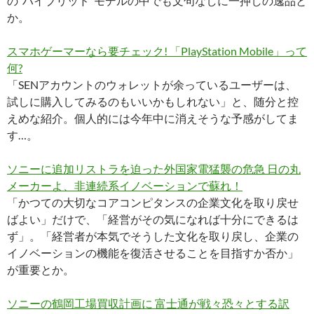
の“ハイブリッド”モデルの中でも文句なしに一押しの逸品と
か。
スマホゲーマーなら要チェック! 「PlayStation Mobile」って
何?
「SENアカウントのウォレットが余っているユーザーは、
試しに購入してみるのもいいかもしれない」と、随分と控
えめな紹介。個人的には今年中に消えそうな予感がしてま
す…。
ソニーに追加リストラを迫った外国家電猛襲の危急 日の丸
メーカーよ、非連続系イノベーションで蘇れ！
「かつての大切なコアコンピタンスの企業文化を取り戻せ
ばよい」だけで、「経営がその気になれば十分にできるは
ず」。「経営者が本気でそうした文化を取り戻し、企業の
イノベーションの機能を復活させることを目指すか否か」
が重要とか。
ソニーの鶴岡工場買収計画に 富士通が戦々恐々とする訳