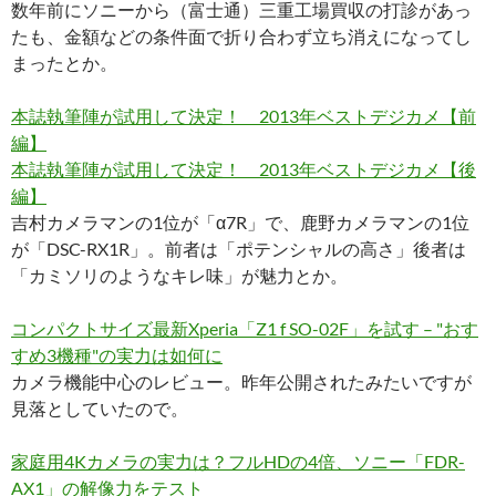
数年前にソニーから（富士通）三重工場買収の打診があっ
たも、金額などの条件面で折り合わず立ち消えになってし
まったとか。
本誌執筆陣が試用して決定！ 2013年ベストデジカメ【前
編】
本誌執筆陣が試用して決定！ 2013年ベストデジカメ【後
編】
吉村カメラマンの1位が「α7R」で、鹿野カメラマンの1位
が「DSC-RX1R」。前者は「ポテンシャルの高さ」後者は
「カミソリのようなキレ味」が魅力とか。
コンパクトサイズ最新Xperia「Z1 f SO-02F」を試す – "おす
すめ3機種"の実力は如何に
カメラ機能中心のレビュー。昨年公開されたみたいですが
見落としていたので。
家庭用4Kカメラの実力は？フルHDの4倍、ソニー「FDR-
AX1」の解像力をテスト