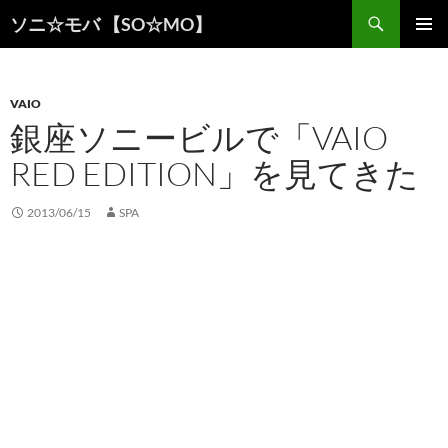
検
ソニ☆モバ 【SO☆MO】
索
コ
メインメ
ン
ニュー
テ
ン
VAIO
ツ
銀座ソニービルで「VAIO
へ
RED EDITION」を見てきた
ス
キ
ッ
2013/06/15
SPA
プ