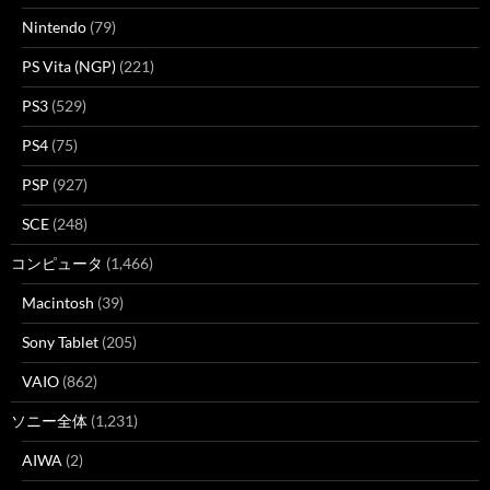
Nintendo
(79)
PS Vita (NGP)
(221)
PS3
(529)
PS4
(75)
PSP
(927)
SCE
(248)
コンピュータ
(1,466)
Macintosh
(39)
Sony Tablet
(205)
VAIO
(862)
ソニー全体
(1,231)
AIWA
(2)