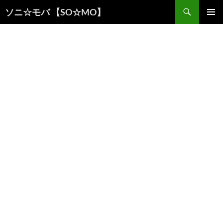
検
ソニ☆モバ 【SO☆MO】
索
コ
メインメ
ン
ニュー
テ
ン
ツ
へ
ス
キ
ッ
プ