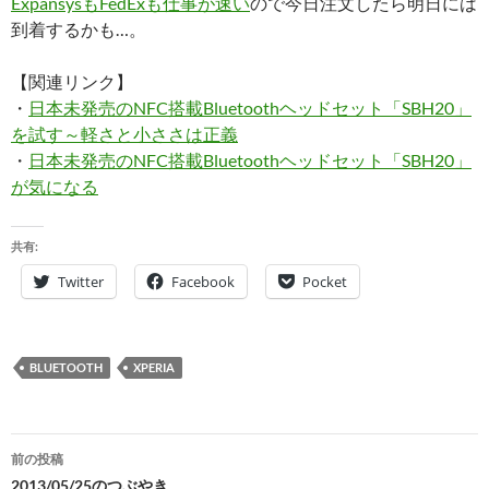
ExpansysもFedExも仕事が速い
ので今日注文したら明日には
到着するかも…。
【関連リンク】
・
日本未発売のNFC搭載Bluetoothヘッドセット「SBH20」
を試す～軽さと小ささは正義
・
日本未発売のNFC搭載Bluetoothヘッドセット「SBH20」
が気になる
共有:
Twitter
Facebook
Pocket
BLUETOOTH
XPERIA
投
前の投稿
2013/05/25のつぶやき