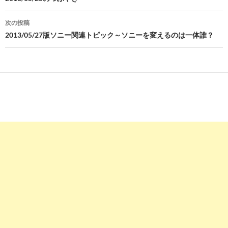
稿
ナ
次の投稿
ビ
2013/05/27版ソニー関連トピック～ソニーを変えるのは一体誰？
ゲ
ー
シ
ョ
ン