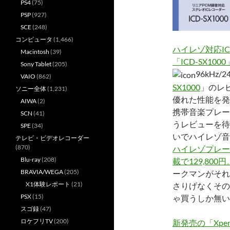
PS4
(75)
PSP
(927)
SCE
(248)
コンピュータ
(1,466)
ハイレゾ対応I
Macintosh
(39)
「ICD-SX1000
Sony Tablet
(205)
96kHz
VAIO
(862)
SX1000
」のレ
ソニー全体
(1,231)
優れた性能を発
AIWA
(2)
携帯音楽プレー
SCN
(41)
うレビューを待
SPE
(34)
いでハイレゾ音
テレビ・ビデオレコーダー
(870)
ハイレゾプレーヤ
Blu-ray
(208)
載で129,800
BRAVIA/WEGA
(205)
ークマンがそれ
X1体験レポート
(21)
さりげなくその
PSX
(15)
ゃ買うしか無い
スゴ録
(47)
ロケフリTV
(200)
新発売の「Xper