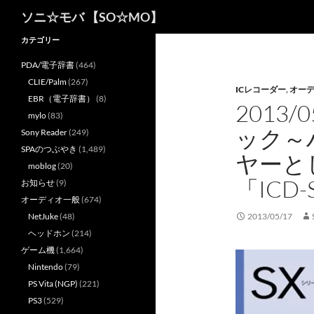
検
ソニ☆モバ 【SO☆MO】
索
カテゴリー
PDA/電子辞書
(464)
CLIE/Palm
(267)
ICレコーダー
,
オー
EBR（電子辞書）
(8)
2013
mylo
(83)
ック～
Sony Reader
(249)
SPAのつぶやき
(1,489)
ヤーと
moblog
(20)
「ICD
お知らせ
(9)
オーディオ一般
(674)
NetJuke
(48)
2013/05/17
ヘッドホン
(214)
ゲーム機
(1,664)
Nintendo
(79)
PS Vita (NGP)
(221)
PS3
(529)