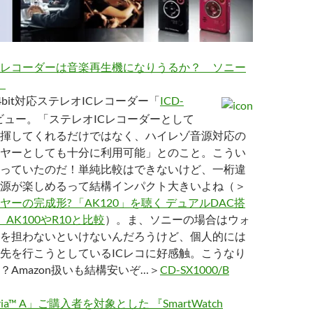
Cレコーダーは音楽再生機になりうるか？ ソニー
」
/24bit対応ステレオICレコーダー「
ICD-
ビュー。「ステレオICレコーダーとして
揮してくれるだけではなく、ハイレゾ音源対応の
ヤーとしても十分に利用可能」とのこと。こうい
っていたのだ！単純比較はできないけど、一桁違
源が楽しめるって結構インパクト大きいよね（＞
ーの完成形? 「AK120」を聴く デュアルDAC搭
円。AK100やR10と比較
）。ま、ソニーの場合はウォ
を担わないといけないんだろうけど、個人的には
先を行こうとしているICレコに好感触。こうなり
？Amazon扱いも結構安いぞ…＞
CD-SX1000/B
ia™ A」ご購入者を対象とした 『SmartWatch