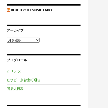
BLUETOOTH MUSIC LABO
アーカイブ
ア
ー
カ
イ
ブ
ブログロール
クリクラ!
ビザビ・京都室町通信
同居人日和