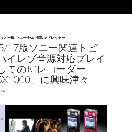
ディオ一般
,
ソニー全体
,
携帯AVプレイヤー
/05/17版ソニー関連トピ
ハイレゾ音源対応プレイ
してのICレコーダー
-SX1000」に興味津々
SPA