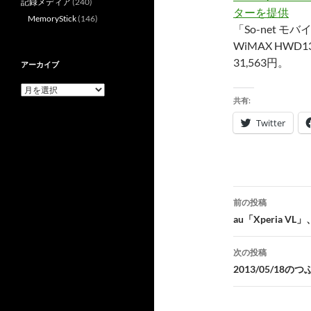
記録メディア
(240)
ターを提供
MemoryStick
(146)
「So-net モバ
WiMAX H
31,563円。
アーカイブ
ア
共有:
ー
カ
Twitter
イ
ブ
投
前の投稿
稿
au「Xperia V
ナ
次の投稿
ビ
2013/05/18の
ゲ