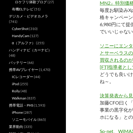
ロケフリ体験ブログ
(27)
MN2』特別価
有機ELテレビ
(51)
毎度お馴染みXpe
デジカメ・ビデオカメラ
格キャンペーン。「
(741)
6,980円にて
CyberShot
(310)
でいいじゃない
HandyCam
(127)
α（アルファ）
(255)
ソニーにエンタ
ハンディナビ（カーナビ）
とサーベラスの
(48)
買収されるのが
バッテリー
(66)
[FT]指導者
携帯AVプレイヤー
(1,470)
どうでも良いけ
ICレコーダー
(44)
ね～。
iPod
(255)
Rolly
(48)
決算発表から見
Walkman
(837)
加藤CFO曰く
携帯電話・PHS
(1,593)
事業の黒字化が
iPhone
(287)
ホになる」との
ソニーモバイル
(865)
業界動向
(335)
So-net、W