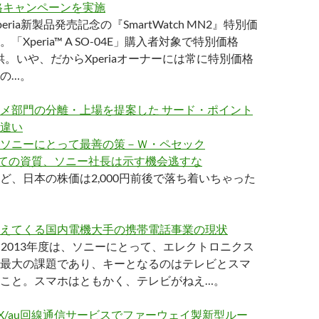
格キャンペーンを実施
ria新製品発売記念の『SmartWatch MN2』特別価
Xperia™ A SO-04E」購入者対象で特別価格
提供。いや、だからXperiaオーナーには常に特別価格
の…。
メ部門の分離・上場を提案した サード・ポイント
違い
ソニーにとって最善の策－Ｗ・ペセック
としての資質、ソニー社長は示す機会逃すな
ど、日本の株価は2,000円前後で落ち着いちゃった
えてくる国内電機大手の携帯電話事業の現状
「2013年度は、ソニーにとって、エレクトロニクス
最大の課題であり、キーとなるのはテレビとスマ
こと。スマホはともかく、テレビがねえ…。
iMAX/au回線通信サービスでファーウェイ製新型ルー