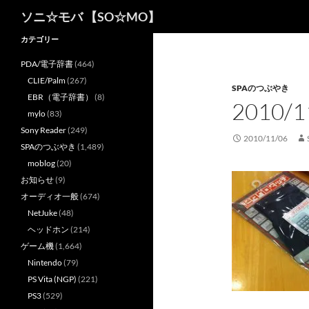
検
ソニ☆モバ 【SO☆MO】
索
カテゴリー
PDA/電子辞書
(464)
CLIE/Palm
(267)
SPAのつぶやき
EBR（電子辞書）
(8)
2010
mylo
(83)
Sony Reader
(249)
2010/11/06
SPAのつぶやき
(1,489)
moblog
(20)
お知らせ
(9)
オーディオ一般
(674)
NetJuke
(48)
ヘッドホン
(214)
ゲーム機
(1,664)
Nintendo
(79)
PS Vita (NGP)
(221)
PS3
(529)