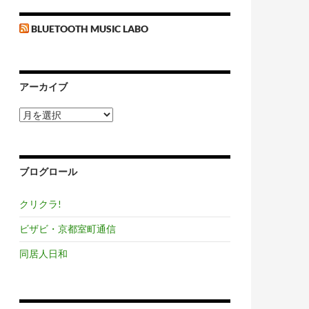
BLUETOOTH MUSIC LABO
アーカイブ
ア
ー
カ
イ
ブ
ブログロール
クリクラ!
ビザビ・京都室町通信
同居人日和