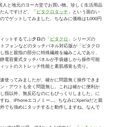
居人と地元のヨーカ堂でお買い物。珍しく生活用品
たんですけど、「
ピタクロタッチ
」という面白い
のでゲットしてみました。ちなみに価格は1,000円
ィットするてぶ
クロ
の「
ピタクロ
」シリーズの
スマートフォンなどのタッチパネル対応版が「ピタクロ
し指と親指の部分に特殊繊維を編みこんであり、
Padの静電容量式タッチパネルが手袋越しから操作可能
ィットのストレッチ性能と素肌感覚も売り。
速使ってみましたが、確かに問題無く操作できま
ン・アウトも全く問題無し。これは確かに便利か
し指以外、無反応なのにもびっくりしました。に
ね、iPhoneエコノミー…。ちなみにXperiaだと親
外でも強めにタッチすると動作しますね。なんで