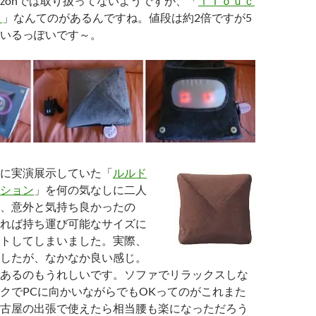
azonでは取り扱ってないようですが、「
ｉＴｏｕｃ
ｓ
」なんてのがあるんですね。値段は約2倍ですが5
いるっぽいです～。
に実演展示していた「
ルルド
ション
」を何の気なしに二人
、意外と気持ち良かったの
れば持ち運び可能なサイズに
トしてしまいました。実際、
したが、なかなか良い感じ。
あるのもうれしいです。ソファでリラックスしな
クでPCに向かいながらでもOKってのがこれまた
古屋の出張で使えたら相当腰も楽になっただろう