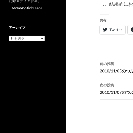
記録メディア
(240)
し、結果的にお
MemoryStick
(146)
共有:
アーカイブ
Twitter
ア
ー
カ
イ
投
ブ
前の投稿
稿
2010/11/05の
ナ
次の投稿
ビ
2010/11/07の
ゲ
ー
シ