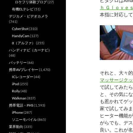
ピタクロはAm
ロケフリ体験ブログ
(27)
ｈ Ｇｌｏｖｅ
有機ELテレビ
(51)
本指に対応して
デジカメ・ビデオカメラ
(741)
CyberShot
(310)
HandyCam
(127)
α（アルファ）
(255)
ハンディナビ（カーナビ）
(48)
バッテリー
(66)
携帯AVプレイヤー
(1,470)
それと、大々的
ICレコーダー
(44)
マッサージクッ
iPod
(255)
で試してみたら
Rolly
(48)
と、その気にな
Walkman
(837)
も惹かれてゲッ
携帯電話・PHS
(1,593)
家で試してみま
iPhone
(287)
ヒーター機能が
ソニーモバイル
(865)
がらでも、デス
業界動向
(335)
良い。これが名