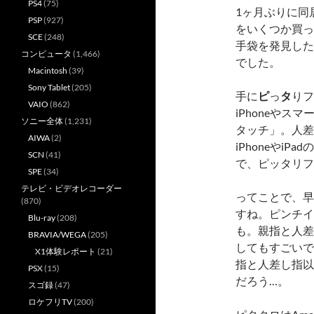
PS4
(75)
1ヶ月ぶりに同
PSP
(927)
をいくつか買っ
SCE
(248)
手袋を発見した
コンピュータ
(1,466)
でした。
Macintosh
(39)
Sony Tablet
(205)
手に
ピ
っ
タ
りフ
VAIO
(862)
iPhoneや
ソニー全体
(1,231)
タッチ」。人差
AIWA
(2)
iPhoneやi
SCN
(41)
で、ピッタリフ
SPE
(34)
テレビ・ビデオレコーダー
ってことで、早
(870)
すね。ピンチイ
Blu-ray
(208)
も。親指と人差
BRAVIA/WEGA
(205)
してもすごいです
X1体験レポート
(21)
指と人差し指以
PSX
(15)
だろう…。
スゴ録
(47)
ロケフリTV
(200)