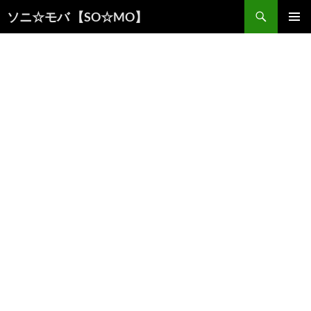
検
ソニ☆モバ 【SO☆MO】
索
コ
メインメ
ン
ニュー
テ
ン
ツ
へ
ス
キ
ッ
プ