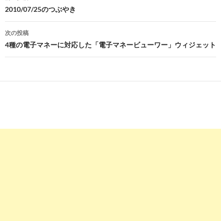
稿
2010/07/25のつぶやき
ナ
次の投稿
ビ
4種の電子マネーに対応した「電子マネービューワー」ウィジェット
ゲ
ー
シ
ョ
ン