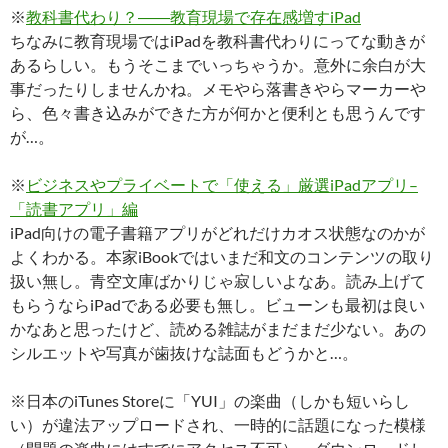
※
教科書代わり？――教育現場で存在感増すiPad
ちなみに教育現場ではiPadを教科書代わりにってな動きが
あるらしい。もうそこまでいっちゃうか。意外に余白が大
事だったりしませんかね。メモやら落書きやらマーカーや
ら、色々書き込みができた方が何かと便利とも思うんです
が…。
※
ビジネスやプライベートで「使える」厳選iPadアプリ–
「読書アプリ」編
iPad向けの電子書籍アプリがどれだけカオス状態なのかが
よくわかる。本家iBookではいまだ和文のコンテンツの取り
扱い無し。青空文庫ばかりじゃ寂しいよなあ。読み上げて
もらうならiPadである必要も無し。ビューンも最初は良い
かなあと思ったけど、読める雑誌がまだまだ少ない。あの
シルエットや写真が歯抜けな誌面もどうかと…。
※日本のiTunes Storeに「YUI」の楽曲（しかも短いらし
い）が違法アップロードされ、一時的に話題になった模様