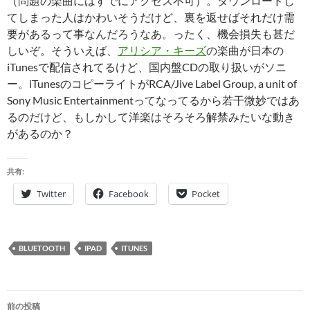
（問題の楽曲にはすでにアクセス不可）。ダウンロードし
てしまった人はかわいそうだけど、裏を返せばそれだけ需
要があるって事なんだろうなあ。ったく、機会損失も甚だ
しいぞ。そういえば、
アリシア・キーズ
の楽曲が日本の
iTunesで配信されてるけど、国内盤CDの取り扱いがソニ
ー。iTunesのコピーライトがRCA/Jive Label Group, a unit of
Sony Music Entertainmentってなってるから若干微妙ではあ
るのだけど、もしかして洋楽はそろそろ解禁みたいな動き
があるのか？
共有:
Twitter
Facebook
Pocket
BLUETOOTH
IPAD
ITUNES
投
前の投稿