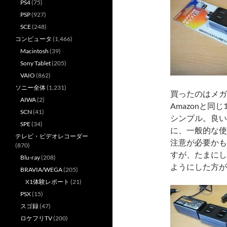
PS4
(75)
PSP
(927)
SCE
(248)
コンピュータ
(1,466)
Macintosh
(39)
Sony Tablet
(205)
VAIO
(862)
ソニー全体
(1,231)
買ったのはメガ
AIWA
(2)
Amazonと同
SCN
(41)
シンプル。良い
SPE
(34)
に、一般的な使
テレビ・ビデオレコーダー
注意が必要かも
(870)
すが、たまにし
Blu-ray
(208)
ようにした方が
BRAVIA/WEGA
(205)
X1体験レポート
(21)
PSX
(15)
スゴ録
(47)
ロケフリTV
(200)