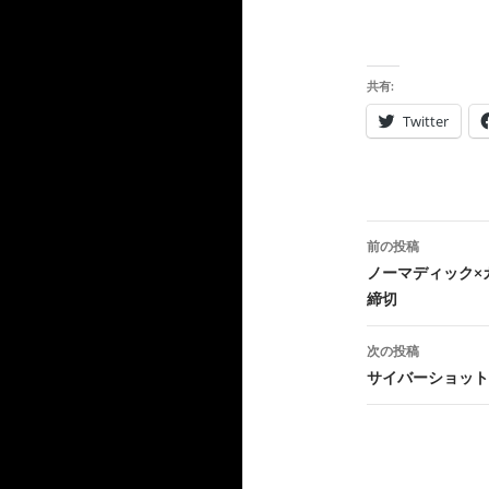
共有:
Twitter
投
前の投稿
稿
ノーマディック×
締切
ナ
ビ
次の投稿
サイバーショット
ゲ
ー
シ