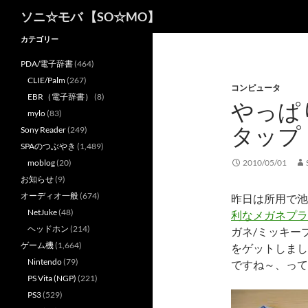
検
ソニ☆モバ 【SO☆MO】
索
カテゴリー
PDA/電子辞書
(464)
CLIE/Palm
(267)
コンピュータ
EBR（電子辞書）
(8)
やっぱ
mylo
(83)
タップ
Sony Reader
(249)
SPAのつぶやき
(1,489)
moblog
(20)
2010/05/01
お知らせ
(9)
オーディオ一般
(674)
昨日は所用で池
NetJuke
(48)
利なメガネプラ
ヘッドホン
(214)
ガネ/ミッキー
ゲーム機
(1,664)
をゲットしまし
Nintendo
(79)
ですね～、って
PS Vita (NGP)
(221)
PS3
(529)