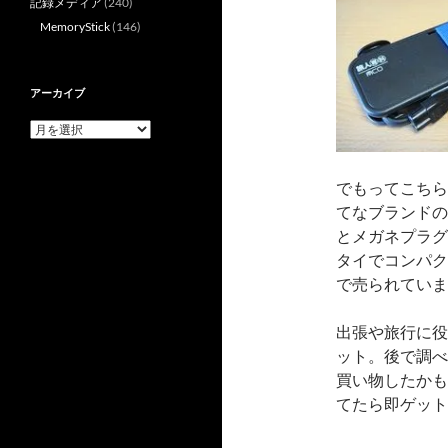
記録メディア
(240)
MemoryStick
(146)
アーカイブ
ア
ー
カ
イ
でもってこちら
ブ
てなブランドの
とメガネプラグ
タイでコンパク
で売られていま
出張や旅行に役
ット。後で調べた
買い物したかも
てたら即ゲット