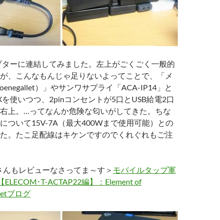
アダプターに連結してみました。左上がごくごく一般的
が、こんなもんじゃ足りないよってことで、「メ
negallet）」やサンワサプライ「ACA-IP14」と
 Xを使いつつ、2pinコンセントが5口とUSB給電2口
右上。…ってなんか危険な匂いがしてきた。ちな
について15V-7A（最大400Wまで使用可能）との
た。たこ足配線はキケンですのでくれぐれもご注
goさんもレビューなさってま～す＞
モバイルタップ軍
LECOM･T-ACTAP22編】：Element of
-netブログ