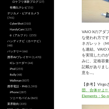
ロケフリ体験ブログ
(27)
有機ELテレビ
(51)
デジカメ・ビデオカメラ
(741)
CyberShot
(310)
HandyCam
(127)
VAIO Xの
α（アルファ）
(255)
な使われ方です
ハンディナビ（カーナビ）
ネガレット（Moe
(48)
も連結。VAIO
バッテリー
(66)
を実現したのが
携帯AVプレイヤー
(1,470)
みに、定格容量
ICレコーダー
(44)
記載がありまし
iPod
(255)
意を…。
Rolly
(48)
Walkman
(837)
【参考】Vir
携帯電話・PHS
(1,593)
団、合体せよ!!【E
iPhone
(287)
Elements：So
ソニーモバイル
(865)
業界動向
(335)