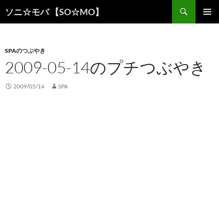
検
ソニ☆モバ 【SO☆MO】
索
コ
メインメ
ン
ニュー
テ
ン
SPAのつぶやき
ツ
2009-05-14のプチつぶやき
へ
ス
2009/05/14
SPA
キ
ッ
プ