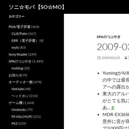
検
ソニ☆モバ 【SO☆MO】
索
カテゴリー
PDA/電子辞書
(464)
CLIE/Palm
(267)
SPAのつぶやき
EBR（電子辞書）
(8)
2009
mylo
(83)
Sony Reader
(249)
2009/03/29
SPAのつぶやき
(1,489)
moblog
(20)
Yuming
お知らせ
(9)
の中では最
オーディオ一般
(674)
アへの露出
NetJuke
(48)
東大のアル
ヘッドホン
(214)
がとても気
ゲーム機
(1,664)
あ…
#
Nintendo
(79)
MDR-EX
PS Vita (NGP)
(221)
意外に音が
PS3
(529)
で3,000円