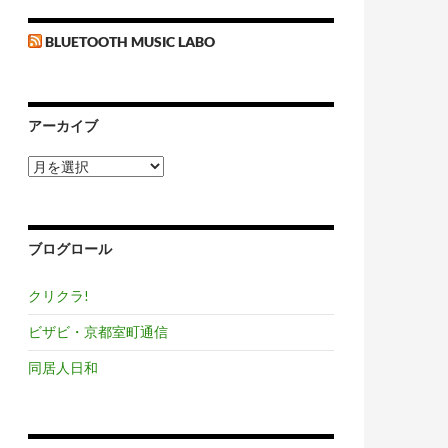
BLUETOOTH MUSIC LABO
アーカイブ
ア
ー
カ
イ
ブ
ブログロール
クリクラ!
ビザビ・京都室町通信
同居人日和