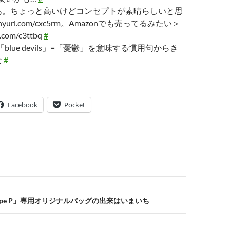
あ。ちょっと高いけどコンセプトが素晴らしいと思
tinyurl.com/cxc5rm。Amazonでも売ってるみたい＞
rl.com/c3ttbq
#
は「blue devils」=「憂鬱」を意味する慣用句からき
な
#
Facebook
Pocket
ype P」専用オリジナルバッグの出来はいまいち