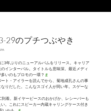
-03-29のプチつぶやき
SPA
が4/8に3年ぶりのニューアルバムをリリース。キャリア
長のインターバル。タイトルも意味深。最近メディ
が多いのもプロモの一環？
#
バート・アイラーを読んでから、菊地成孔さんの事
になりだした。こんなスゴイ人が同い年。スゲーな
36SC到着。新イヤーピースのおかげか、レシーバーも
良い。これにスピーカー内蔵キャリングケース付き
は安いかも…
#