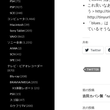
PS4
(75)
これ良いな
PSP
(927)
う＞http://
SCE
(248)
http://tinyu
コンピュータ
(1,466)
「blues」
Macintosh
(39)
ているそう
Sony Tablet
(205)
VAIO
(862)
ソニー全体
(1,231)
共有:
AIWA
(2)
Twitter
SCN
(41)
SPE
(34)
テレビ・ビデオレコーダー
TWITTER
(870)
Blu-ray
(208)
BRAVIA/WEGA
(205)
投
X1体験レポート
(21)
前の投稿
PSX
(15)
稿
吉田カバン製「t
スゴ録
(47)
ナ
ロケフリTV
(200)
次の投稿