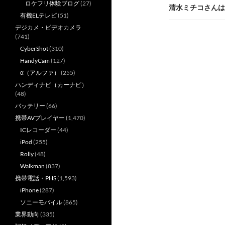
ロケフリ体験ブログ
(27)
ビ
清水ミチコさんは
有機ELテレビ
(51)
ゲ
デジカメ・ビデオカメラ
(741)
ー
CyberShot
(310)
シ
HandyCam
(127)
α（アルファ）
(255)
ョ
ハンディナビ（カーナビ）
ン
(48)
バッテリー
(66)
携帯AVプレイヤー
(1,470)
ICレコーダー
(44)
iPod
(255)
Rolly
(48)
Walkman
(837)
携帯電話・PHS
(1,593)
iPhone
(287)
ソニーモバイル
(865)
業界動向
(335)