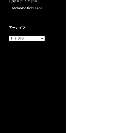
記録メディア
(240)
MemoryStick
(146)
アーカイブ
ア
ー
カ
イ
ブ