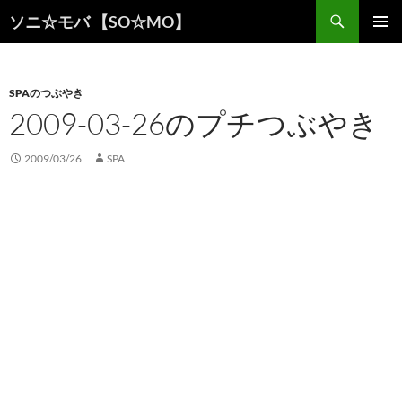
検
ソニ☆モバ 【SO☆MO】
索
コ
メインメ
ン
ニュー
テ
ン
SPAのつぶやき
ツ
2009-03-26のプチつぶやき
へ
ス
2009/03/26
SPA
キ
ッ
プ