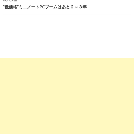
ビ
“低価格”ミニノートPCブームはあと２～３年
ゲ
ー
シ
ョ
ン