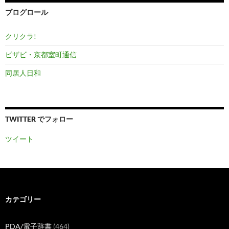
ブ
ブログロール
クリクラ!
ビザビ・京都室町通信
同居人日和
TWITTER でフォロー
ツイート
カテゴリー
PDA/電子辞書
(464)