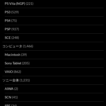
PS Vita (NGP)
(221)
PS3
(529)
PS4
(75)
PSP
(927)
SCE
(248)
コンピュータ
(1,466)
Macintosh
(39)
Sony Tablet
(205)
VAIO
(862)
ソニー全体
(1,231)
AIWA
(2)
SCN
(41)
SPE
(34)