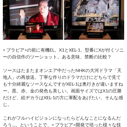
< ブラビア>の前に有機EL。X1とXEL-1。型番にXが付くソニ
ーの自信作のツーショット。ある意味、禁断の比較？
ソースはたまたまオンエア中だったNHKの大河ドラマ「天
地人」の再放送。丁寧な作りのドラマだけにどちらで見て
も十分綺麗なソースなんですがXEL-1は奥行きが違いますね
ー。黒、赤、金の発色も美しい。画面サイズではX1の圧勝
だけど、絵ヂカラはXEL-1の方に軍配をあげたい、そんな感
じ。
これがフルハイビジョンになったらどんなことになるんだ
ろう…。ということで、< ブラビア>開発で培った様々な技