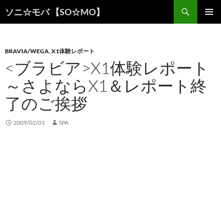
検
ソニ☆モバ 【SO☆MO】
索
コ
メインメ
ン
ニュー
テ
ン
BRAVIA/WEGA
,
X1体験レポート
ツ
<ブラビア>X1体験レポート
へ
～さよならX1＆レポート終
ス
キ
了のご挨拶
ッ
プ
2009/02/01
SPA