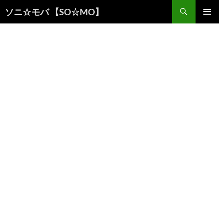
検
ソニ☆モバ 【SO☆MO】
索
コ
メインメ
ン
ニュー
テ
ン
ツ
へ
ス
キ
ッ
プ