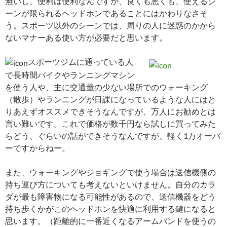
無いし、便利は便利なんですが、良くも悪くも、使えるシ
ーンが限られるヘッドホンであることにはかわりなさそ
う。スポーツ以外のシーンでは、周りの人に迷惑のかから
ないマナーある使い方が必要だと思います。
スポーツジムに通っている人
で長時間バイクやランニングマシン
を使う人や、主に交通量の少ない場所でのウォーキング
（散歩）やランニングが日課になっているような人にはと
りあえずオススメできそうなんですが、万人にお勧めとは
言い難いです。これで価格が数千円なら試しに買ってみた
らどう、ぐらいの話ができそうなんですが、軽く1万オーバ
ーですからねー。
また、ウォーキングやジョギングで使う場合は送信機側の
持ち運び方についても考えないといけません。自分のカラ
ダが最も障害物になる可能性があるので、送信機器をどう
持ち歩くかがこのヘッドホンを快適に利用する鍵になると
思います。（距離的に一番近くなるアームバンドを使うの