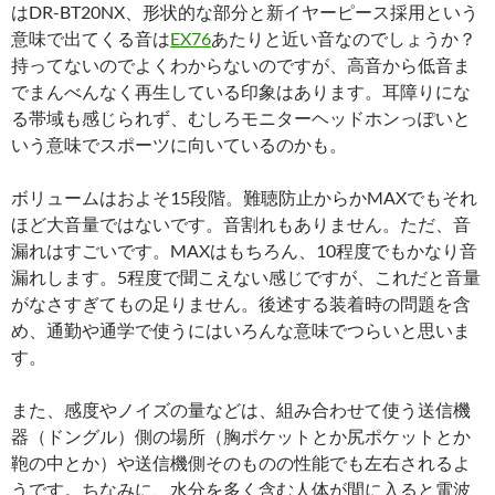
はDR-BT20NX、形状的な部分と新イヤーピース採用という
意味で出てくる音は
EX76
あたりと近い音なのでしょうか？
持ってないのでよくわからないのですが、高音から低音ま
でまんべんなく再生している印象はあります。耳障りにな
る帯域も感じられず、むしろモニターヘッドホンっぽいと
いう意味でスポーツに向いているのかも。
ボリュームはおよそ15段階。難聴防止からかMAXでもそれ
ほど大音量ではないです。音割れもありません。ただ、音
漏れはすごいです。MAXはもちろん、10程度でもかなり音
漏れします。5程度で聞こえない感じですが、これだと音量
がなさすぎてもの足りません。後述する装着時の問題を含
め、通勤や通学で使うにはいろんな意味でつらいと思いま
す。
また、感度やノイズの量などは、組み合わせて使う送信機
器（ドングル）側の場所（胸ポケットとか尻ポケットとか
鞄の中とか）や送信機側そのものの性能でも左右されるよ
うです。ちなみに、水分を多く含む人体が間に入ると電波