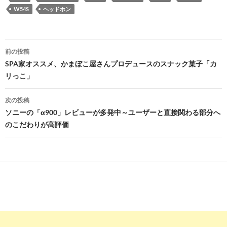
W54S
ヘッドホン
投
前の投稿
稿
SPA家オススメ、かまぼこ屋さんプロデュースのスナック菓子「カ
リっこ」
ナ
ビ
次の投稿
ソニーの「α900」レビューが多発中～ユーザーと直接関わる部分へ
ゲ
のこだわりが高評価
ー
シ
ョ
ン