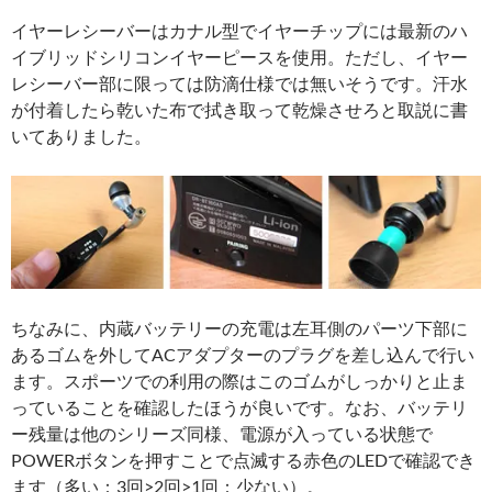
イヤーレシーバーはカナル型でイヤーチップには最新のハ
イブリッドシリコンイヤーピースを使用。ただし、イヤー
レシーバー部に限っては防滴仕様では無いそうです。汗水
が付着したら乾いた布で拭き取って乾燥させろと取説に書
いてありました。
ちなみに、内蔵バッテリーの充電は左耳側のパーツ下部に
あるゴムを外してACアダプターのプラグを差し込んで行い
ます。スポーツでの利用の際はこのゴムがしっかりと止ま
っていることを確認したほうが良いです。なお、バッテリ
ー残量は他のシリーズ同様、電源が入っている状態で
POWERボタンを押すことで点滅する赤色のLEDで確認でき
ます（多い：3回>2回>1回：少ない）。