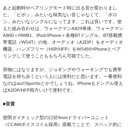
あと起動時やペアリングモード時に出る音が変わりまし
た。「ピポッ」みたいな味気ない音じゃなくて、「ポロ
ン」みたいなジングルになってます。これは良いです。使
えた組み合わせは、ウォークマンA829単体、ウォークマン
A800＋NWB1、iPod/iPhone＋各種BTドングル、BT搭載携
帯電話（W54T）の他、オーディオ（A2DP）をオーディオ
機器、ハンズフリー（HSP/HFP）をW54SやiPhoneとペア
リングして使うことももちろん可能でした。
荷物にはなりますが、ジョギングやウォーキングでも携帯
電話を持ち歩くという人には便利だと思います。一番便利
なのはauのSportioとかでしょうね。iPhoneもドングル使え
ばA2DP/HFP両方いけて便利です。
■音質
密閉ダイナミック型の口径9mmドライバーユニット
（CCAWボイスコイル採用）搭載てことで、スペック的に