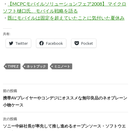
・
【MCPCモバイルソリューションフェア2008】 マイクロ
ソフト樋口氏、モバイル戦略を語る
・
既にモバイルは固定を超えていたことに気付いた夏休み
共有:
Twitter
Facebook
Pocket
TYPE Z
ネットブック
ミニノート
投
前の投稿
稿
携帯AVプレイヤーやコンデジにオススメな無印良品のネオプレーン
小物ケース
ナ
ビ
次の投稿
ソニー中鉢社長が率先して推し進めるオープンソース・ソフトウエ
ゲ