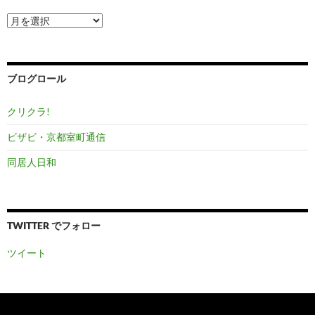
ア
ー
カ
イ
ブ
ブログロール
クリクラ!
ビザビ・京都室町通信
同居人日和
TWITTER でフォロー
ツイート