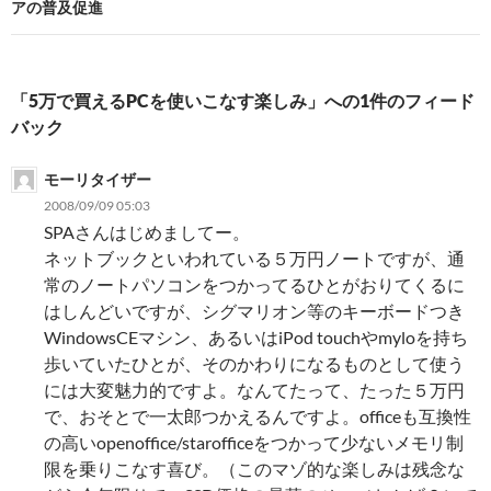
アの普及促進
ー
シ
「5万で買えるPCを使いこなす楽しみ」への1件のフィード
ョ
バック
ン
モーリタイザー
2008/09/09 05:03
SPAさんはじめましてー。
ネットブックといわれている５万円ノートですが、通
常のノートパソコンをつかってるひとがおりてくるに
はしんどいですが、シグマリオン等のキーボードつき
WindowsCEマシン、あるいはiPod touchやmyloを持ち
歩いていたひとが、そのかわりになるものとして使う
には大変魅力的ですよ。なんてたって、たった５万円
で、おそとで一太郎つかえるんですよ。officeも互換性
の高いopenoffice/starofficeをつかって少ないメモリ制
限を乗りこなす喜び。（このマゾ的な楽しみは残念な