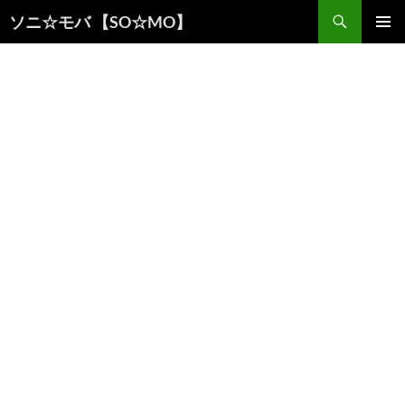
検
ソニ☆モバ 【SO☆MO】
索
コ
メインメ
ン
ニュー
テ
ン
ツ
へ
ス
キ
ッ
プ