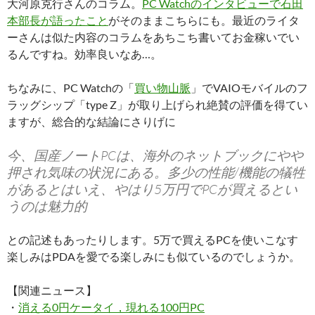
大河原克行さんのコラム。
PC Watchのインタビューで石田
本部長が語ったこと
がそのままこちらにも。最近のライタ
ーさんは似た内容のコラムをあちこち書いてお金稼いでい
るんですね。効率良いなあ…。
ちなみに、PC Watchの「
買い物山脈
」でVAIOモバイルのフ
ラッグシップ「type Z」が取り上げられ絶賛の評価を得てい
ますが、総合的な結論にさりげに
今、国産ノートPCは、海外のネットブックにやや
押され気味の状況にある。多少の性能/機能の犠牲
があるとはいえ、やはり5万円でPCが買えるとい
うのは魅力的
との記述もあったりします。5万で買えるPCを使いこなす
楽しみはPDAを愛でる楽しみにも似ているのでしょうか。
【関連ニュース】
・
消える0円ケータイ，現れる100円PC