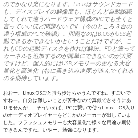
のでかなり楽になります。Linuxはサウンドカード
も、ディスプレイの解像度も、ほとんど自動認識
してくれて違うハードウェア構成のPCでも全くと
言っていいほど問題ないです（今のところ３台の
違う構成のPCで確認）。問題なのはBIOSがUSB起
動できるかできないかということだけですが、こ
れもCDの起動ディスクを作れば解決。FDと違って
カーネルを追加するのが簡単にできないのが大変
ですけど。個人的にはUSBメモリーの更なる大容
量化と高速化（特に書き込み速度)が進んでくれる
のを期待しています。
おおー、Linux OSごと持ち歩けちゃうんですね。すごいで
すねー。自分は難しいことが苦手なので真似できそうにあ
りませんが…。そういえば、PCに繋いで使うLinux OS入り
のオーディオプレイヤーをどこかのメーカーが出していま
した。フラッシュメモリーも大容量化で様々な用途が期待
できるんですね。いやー、勉強になります。