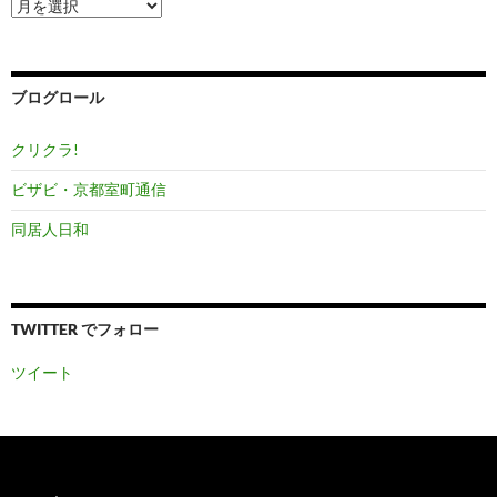
ア
ー
カ
イ
ブ
ブログロール
クリクラ!
ビザビ・京都室町通信
同居人日和
TWITTER でフォロー
ツイート