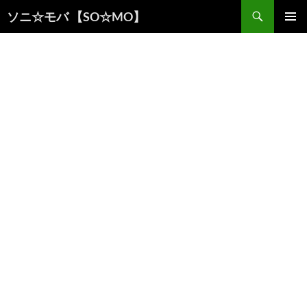
検
ソニ☆モバ 【SO☆MO】
索
コ
メインメ
ン
ニュー
テ
ン
ツ
へ
ス
キ
ッ
プ