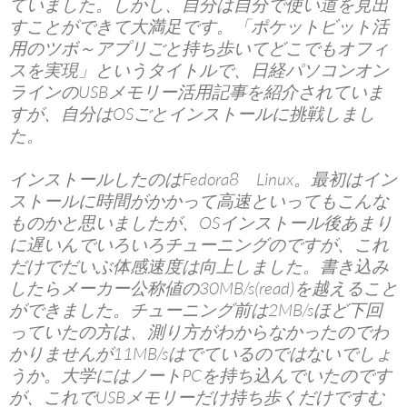
ていました。しかし、自分は自分で使い道を見出
すことができて大満足です。「ポケットビット活
用のツボ～アプリごと持ち歩いてどこでもオフィ
スを実現」というタイトルで、日経パソコンオン
ラインのUSBメモリー活用記事を紹介されていま
すが、自分はOSごとインストールに挑戦しまし
た。
インストールしたのはFedora8 Linux。最初はイン
ストールに時間がかかって高速といってもこんな
ものかと思いましたが、OSインストール後あまり
に遅いんでいろいろチューニングのですが、これ
だけでだいぶ体感速度は向上しました。書き込み
したらメーカー公称値の30MB/s(read)を越えること
ができました。チューニング前は2MB/sほど下回
っていたの方は、測り方がわからなかったのでわ
かりませんが11MB/sはでているのではないでしょ
うか。大学にはノートPCを持ち込んでいたのです
が、これでUSBメモリーだけ持ち歩くだけですむ