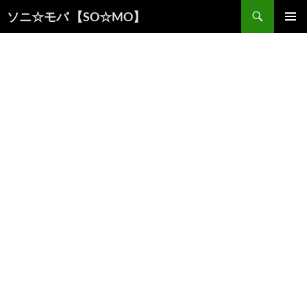
検
ソニ☆モバ 【SO☆MO】
索
コ
メインメ
ン
ニュー
テ
ン
ツ
へ
ス
キ
ッ
プ