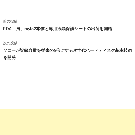
投
前の投稿
稿
PDA工房、mylo2本体と専用液晶保護シートの出荷を開始
ナ
次の投稿
ビ
ソニーが記録容量を従来の5倍にする次世代ハードディスク基本技術
を開発
ゲ
ー
シ
ョ
ン