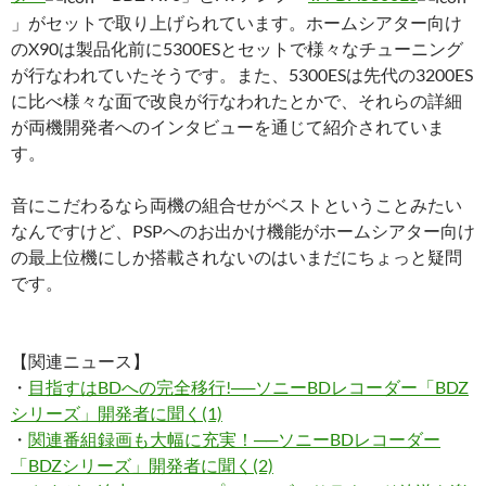
」がセットで取り上げられています。ホームシアター向け
のX90は製品化前に5300ESとセットで様々なチューニング
が行なわれていたそうです。また、5300ESは先代の3200ES
に比べ様々な面で改良が行なわれたとかで、それらの詳細
が両機開発者へのインタビューを通じて紹介されていま
す。
音にこだわるなら両機の組合せがベストということみたい
なんですけど、PSPへのお出かけ機能がホームシアター向け
の最上位機にしか搭載されないのはいまだにちょっと疑問
です。
【関連ニュース】
・
目指すはBDへの完全移行!──ソニーBDレコーダー「BDZ
シリーズ」開発者に聞く(1)
・
関連番組録画も大幅に充実！──ソニーBDレコーダー
「BDZシリーズ」開発者に聞く(2)