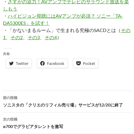
・
さすがの迫力！AVアンプでテレビのサラウンド放送を楽
しもう
・
ハイビジョン視聴にはAVアンプが必須？ ソニー「TA-
DA5300ES」を試す！
・「かないまるルーム」で生まれる究極のSACDとは（
その
1
、
その2
、
その3
、
その4
）
共有:
Twitter
Facebook
Pocket
投
前の投稿
稿
ソニスタの「クリエのリフィル売り場」サービスが12/20に終了
ナ
次の投稿
ビ
α700でグラビアタレントを激写