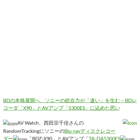
BDの本格展開へ、ソニーの総合力が「違い」を生む－BDレ
コーダ「X90」とAVアンプ「5300ES」に込めた思い
AV Watch、西田宗千佳さんの
RandomTrackingにソニーの
Blu-rayディスクレコー
ダー
「BDZ-X90」とAVアンプ「
TA-DA5300ES