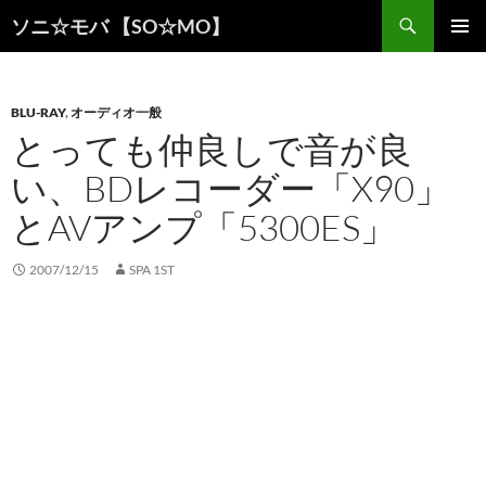
検
ソニ☆モバ 【SO☆MO】
索
コ
メインメ
ン
ニュー
テ
ン
BLU-RAY
,
オーディオ一般
ツ
とっても仲良しで音が良
へ
い、BDレコーダー「X90」
ス
キ
とAVアンプ「5300ES」
ッ
プ
2007/12/15
SPA 1ST