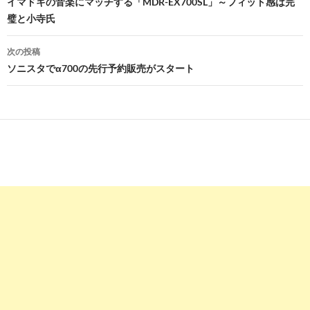
稿
イマドキの音楽にマッチする「MDR-EX700SL」～フィット感は完
璧と小寺氏
ナ
ビ
次の投稿
ソニスタでα700の先行予約販売がスタート
ゲ
ー
シ
ョ
ン