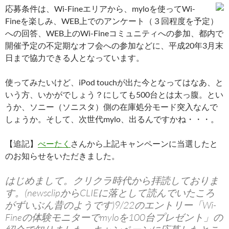
応募条件は、Wi-Fineエリアから、myloを使ってWi-
Fineを楽しみ、WEB上でのアンケート（３回程度を予定）
への回答、WEB上のWi-Fineコミュニティへの参加、都内で
開催予定の不定期なオフ会への参加などに、平成20年3月末
日まで協力できる人となっています。
使ってみたいけど、iPod touchが出た今となってはなあ、と
いう方、いかがでしょう？にしても500台とは太っ腹。とい
うか、ソニー（ソニスタ）側の在庫処分モード突入なんで
しょうか。そして、次世代mylo、出るんですかね・・・。
【追記】
べーたく
さんから上記キャンペーンに当選したと
のお知らせをいただきました。
はじめまして。クリクラ時代から拝読しておりま
す。(newsclipからCLIEに落として読んでいたころ
がずいぶん昔のようです)9/22のエントリー「Wi-
Fineの体験モニターでmyloを100台プレゼント」の