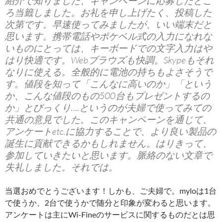
紹介で知りました、キャンペーンに応募したとこ
ろ当籤しました。お礼を申し上げたく、投稿した
次第です。早速使ってみましたが、いい端末だと
思います。携帯電話やポケベル式の入力になれな
いものにとっては、キーボードでの文字入力はや
はり快適です。Webブラウズも快調。Skypeもそれ
なりに使える。全般的に電池の持ちもよさそうで
す。値段を知って「こんなに高いのか」「という
か、こんな値段のもの500台もプレゼントするの
か」とびっくり….というのが夫婦で使ってみての
共通の意見でした。このキャンペーンを通じて、
アンケートetc.に協力することで、より良い製品の
誕生に貢献できるかもしれません。はりきって、
参加していきたいと思います。脈絡のない文章で
失礼しました。それでは。
当選おめでとうございます！しかも、ご夫婦で。myloは1台
で使うか、2台で使うかで随分と印象が変わると思います。
アンケートは主にWi-Fineのサービスに関するものだとは思