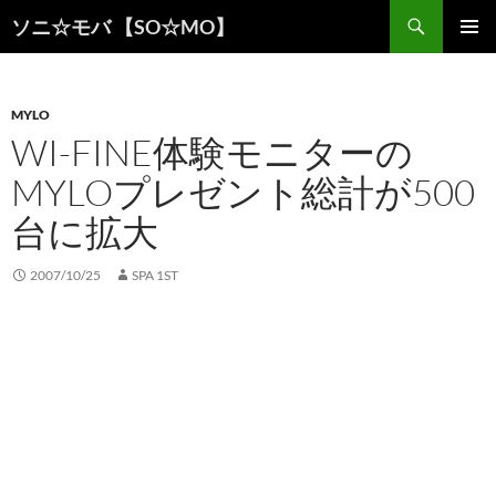
検
ソニ☆モバ 【SO☆MO】
索
コ
メインメ
ン
ニュー
テ
ン
MYLO
ツ
WI-FINE体験モニターの
へ
MYLOプレゼント総計が500
ス
キ
台に拡大
ッ
プ
2007/10/25
SPA 1ST