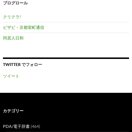
ブログロール
クリクラ!
ビザビ・京都室町通信
同居人日和
TWITTER でフォロー
ツイート
カテゴリー
PDA/電子辞書
(464)