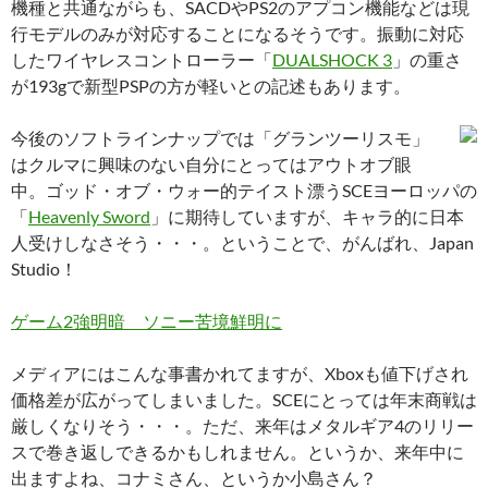
機種と共通ながらも、SACDやPS2のアプコン機能などは現
行モデルのみが対応することになるそうです。振動に対応
したワイヤレスコントローラー「
DUALSHOCK 3
」の重さ
が193gで新型PSPの方が軽いとの記述もあります。
今後のソフトラインナップでは「グランツーリスモ」
はクルマに興味のない自分にとってはアウトオブ眼
中。ゴッド・オブ・ウォー的テイスト漂うSCEヨーロッパの
「
Heavenly Sword
」に期待していますが、キャラ的に日本
人受けしなさそう・・・。ということで、がんばれ、Japan
Studio！
ゲーム2強明暗 ソニー苦境鮮明に
メディアにはこんな事書かれてますが、Xboxも値下げされ
価格差が広がってしまいました。SCEにとっては年末商戦は
厳しくなりそう・・・。ただ、来年はメタルギア4のリリー
スで巻き返しできるかもしれません。というか、来年中に
出ますよね、コナミさん、というか小島さん？