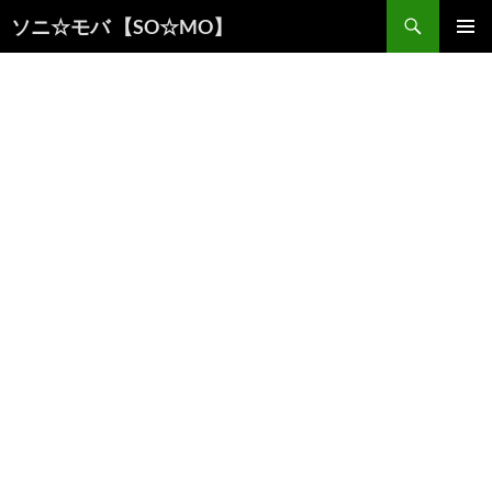
検
ソニ☆モバ 【SO☆MO】
索
コ
メインメ
ン
ニュー
テ
ン
ツ
へ
ス
キ
ッ
プ