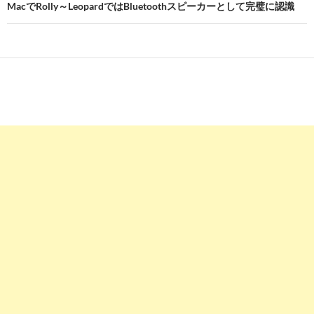
MacでRolly～LeopardではBluetoothスピーカーとして完璧に認識
ゲ
ー
シ
ョ
ン