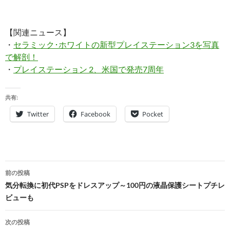
【関連ニュース】
・
セラミック･ホワイトの新型プレイステーション3を写真
で解剖！
・
プレイステーション 2、米国で発売7周年
共有:
Twitter
Facebook
Pocket
投
前の投稿
稿
気分転換に初代PSPをドレスアップ～100円の液晶保護シートプチレ
ビューも
ナ
ビ
次の投稿