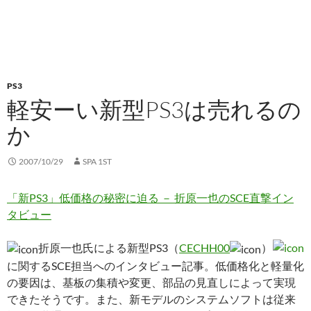
PS3
軽安ーい新型PS3は売れるの
か
2007/10/29
SPA 1ST
「新PS3」低価格の秘密に迫る － 折原一也のSCE直撃イン
タビュー
折原一也氏による新型PS3（
CECHH00
）
に関するSCE担当へのインタビュー記事。低価格化と軽量化
の要因は、基板の集積や変更、部品の見直しによって実現
できたそうです。また、新モデルのシステムソフトは従来