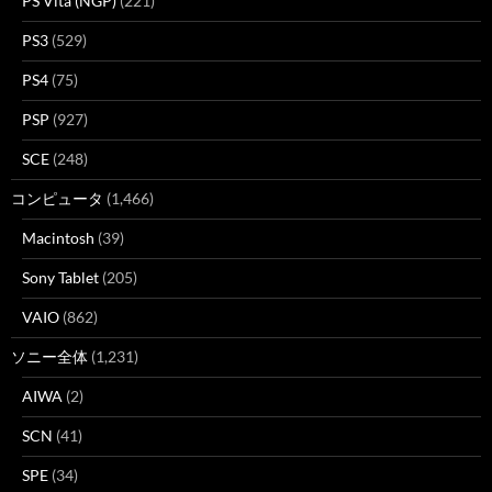
PS Vita (NGP)
(221)
PS3
(529)
PS4
(75)
PSP
(927)
SCE
(248)
コンピュータ
(1,466)
Macintosh
(39)
Sony Tablet
(205)
VAIO
(862)
ソニー全体
(1,231)
AIWA
(2)
SCN
(41)
SPE
(34)