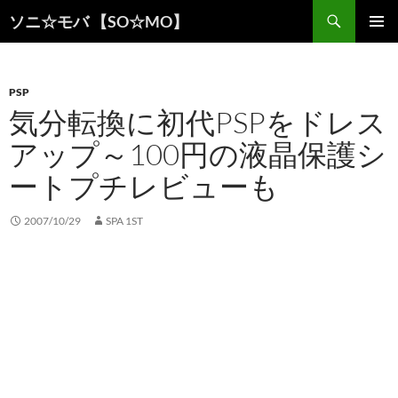
検
ソニ☆モバ 【SO☆MO】
索
コ
メインメ
ン
ニュー
テ
ン
PSP
ツ
気分転換に初代PSPをドレス
へ
アップ～100円の液晶保護シ
ス
キ
ートプチレビューも
ッ
プ
2007/10/29
SPA 1ST