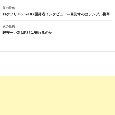
投
前の投稿
稿
ロケフリ Home HD 開発者インタビュー～目指すのはシンプル携帯
ナ
次の投稿
ビ
軽安ーい新型PS3は売れるのか
ゲ
ー
シ
ョ
ン