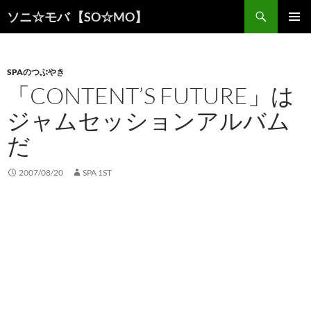
検
ソニ☆モバ 【SO☆MO】
索
コ
メインメ
ン
ニュー
テ
ン
SPAのつぶやき
ツ
「CONTENT’S FUTURE」は
へ
ジャムセッションアルバム
ス
キ
だ
ッ
プ
2007/08/20
SPA 1ST