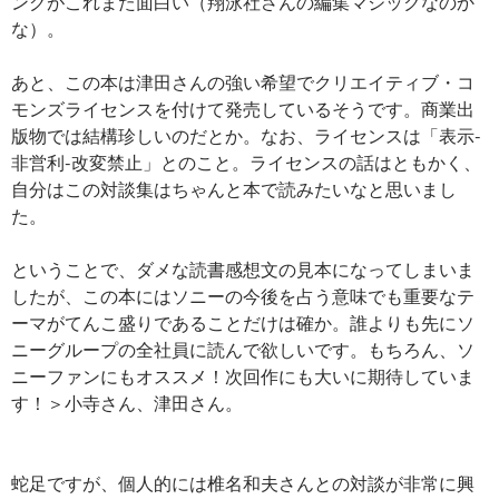
ングがこれまた面白い（翔泳社さんの編集マジックなのか
な）。
あと、この本は津田さんの強い希望でクリエイティブ・コ
モンズライセンスを付けて発売しているそうです。商業出
版物では結構珍しいのだとか。なお、ライセンスは「表示-
非営利-改変禁止」とのこと。ライセンスの話はともかく、
自分はこの対談集はちゃんと本で読みたいなと思いまし
た。
ということで、ダメな読書感想文の見本になってしまいま
したが、この本にはソニーの今後を占う意味でも重要なテ
ーマがてんこ盛りであることだけは確か。誰よりも先にソ
ニーグループの全社員に読んで欲しいです。もちろん、ソ
ニーファンにもオススメ！次回作にも大いに期待していま
す！＞小寺さん、津田さん。
蛇足ですが、個人的には椎名和夫さんとの対談が非常に興