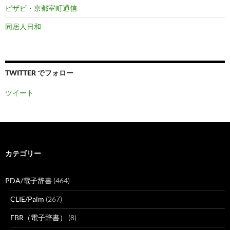
ビザビ・京都室町通信
同居人日和
TWITTER でフォロー
ツイート
カテゴリー
PDA/電子辞書
(464)
CLIE/Palm
(267)
EBR（電子辞書）
(8)