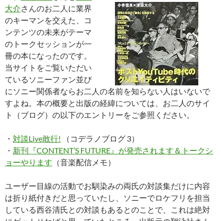
大介
さんのお二人に業界
のキーマンを交えた、コ
ンテンツの未来がテーマ
のトークセッションが一
冊の本になったのです。
当サイトをご覧いただい
ているソニーファン並び
にソニー関係者ならお二人の名前を知らない人はいないで
すよね。本の概要と出版の経緯については、お二人のサイ
ト（ブログ）の以下のエントリーをご参照ください。
・
対談Live敢行!
（コデラノブログ 3）
・
新刊『CONTENT’S FUTURE』が発売されます＆トークシ
ョーやります
（音楽配信メモ）
ユーザー目線の活動でお馴染みの両氏の対談集だけに内容
は折り紙付きだと思っていたし、ソニーでロケフリを担当
している西谷清氏との対談もあるとのことで、これは絶対