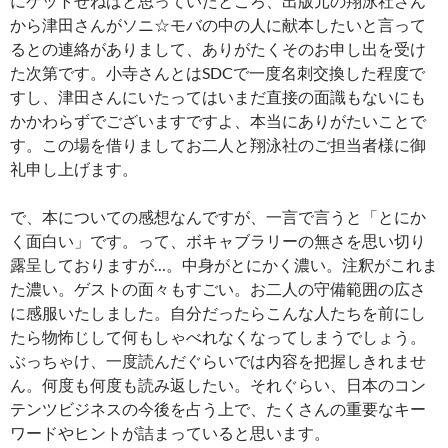
にゲットせねばと思っていたところ、出版元の翔泳社さん
から津田さんがソニ☆モバの中の人に献本したいと言って
るとの連絡がありまして、ありがたくそのお申し出を受け
た次第です。小寺さんとはSDCで一度名刺交換した程度で
すし、津田さんにいたってはいまだ直接の面識もないにも
かかわらずでございますですよ、本当にありがたいことで
す。この場を借りましてお二人と翔泳社のご担当者様に御
礼申し上げます。
で、本についての感想なんですが、一言で言うと「とにか
く面白い」です。って、ボキャブラリーの無さを思い切り
露呈しておりますが…。中身がとにかく濃い。注釈がこれま
た濃い。ゲストの面々もすごい。お二人の守備範囲の広さ
に感服いたしました。自分だったらこんな人たちを前にし
たら物怖じして何もしゃべれなくなってしまうでしょう。
ぶっちゃけ、一度読んだぐらいでは内容を把握しきれませ
ん。何度も何度も読み返したい。それぐらい、日本のコン
テンツビジネスの今後を占う上で、たくさんの重要なキー
ワードやヒントが詰まっていると思います。