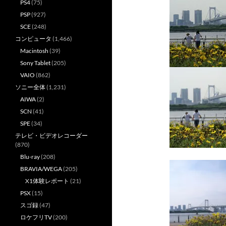
PS4
(75)
PSP
(927)
SCE
(248)
コンピュータ
(1,466)
Macintosh
(39)
Sony Tablet
(205)
VAIO
(862)
ソニー全体
(1,231)
AIWA
(2)
SCN
(41)
SPE
(34)
テレビ・ビデオレコーダー
(870)
Blu-ray
(208)
BRAVIA/WEGA
(205)
X1体験レポート
(21)
PSX
(15)
スゴ録
(47)
ロケフリTV
(200)