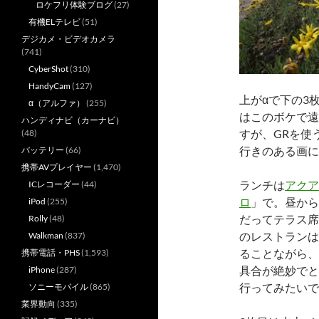
ロケフリ体験ブログ
(27)
有機ELテレビ
(51)
デジカメ・ビデオカメラ
(741)
CyberShot
(310)
HandyCam
(127)
上がαで下の3
α（アルファ）
(255)
はこのボケで遠
ハンディナビ（カーナビ）
すが、GRを使
(48)
行きのある画に
バッテリー
(66)
携帯AVプレイヤー
(1,470)
ランチは
アクア
ICレコーダー
(44)
ロ
」で。昼から
iPod
(255)
だってテラス席
Rolly
(48)
のレストランは
Walkman
(837)
ることながら、
携帯電話・PHS
(1,593)
具合が絶妙でと
iPhone
(287)
行ってみたいで
ソニーモバイル
(865)
業界動向
(335)