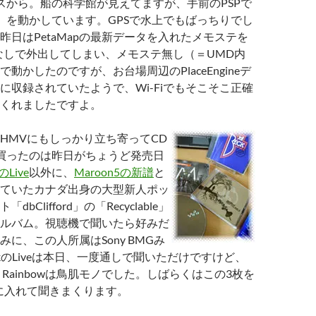
スから。船の科学館が見えてますが、手前のPSPで
」を動かしています。GPSで水上でもばっちりでし
昨日はPetaMapの最新データを入れたメモステを
なしで外出してしまい、メモステ無し（＝UMD内
動かしたのですが、お台場周辺のPlaceEngineデ
に収録されていたようで、Wi-Fiでもそこそこ正確
くれましたですよ。
HMVにもしっかり立ち寄ってCD
買ったのは昨日がちょうど発売日
kのLive
以外に、
Maroon5の新譜
と
ていたカナダ出身の大型新人ポッ
bClifford」の「Recyclable」
ルバム。視聴機で聞いたら好みだ
に、この人所属はSony BMGみ
kのLiveは本日、一度通しで聞いただけですけど、
The Rainbowは鳥肌モノでした。しばらくはこの3枚を
0に入れて聞きまくります。