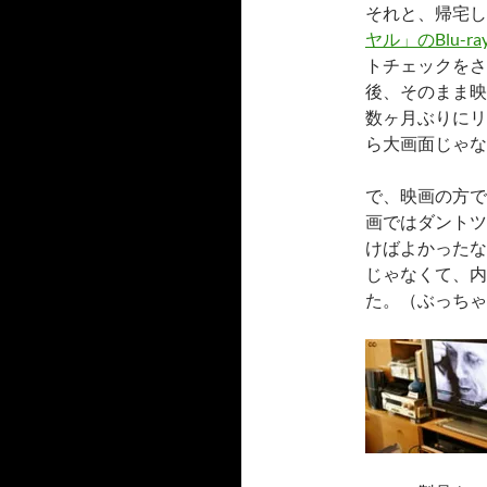
それと、帰宅し
ヤル」のBlu-r
トチェックをさ
後、そのまま映
数ヶ月ぶりにリ
ら大画面じゃな
で、映画の方で
画ではダントツ
けばよかったな
じゃなくて、内
た。（ぶっちゃ