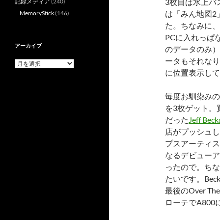
3枚目は水上バ
記録メディア
(240)
は「みん地図2
MemoryStick
(146)
た。ちなみに、
PCに入れっぱ
アーカイブ
のデータのみ）で
ータもそれなり
ア
ー
に位置表示して
カ
イ
毎度お馴染みの
ブ
を3枚ゲット。
だった
Jeff Bec
店がプッシュし
プスアーティスト「d
なるデビューア
ったので。ちなみ
たいです。Bec
最後のOver 
ローテでA80