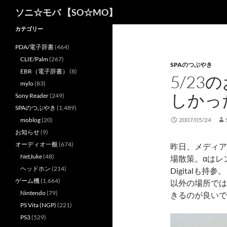
検
ソニ☆モバ 【SO☆MO】
索
カテゴリー
PDA/電子辞書
(464)
CLIE/Palm
(267)
SPAのつぶやき
EBR（電子辞書）
(8)
5/2
mylo
(83)
しかっ
Sony Reader
(249)
SPAのつぶやき
(1,489)
moblog
(20)
2007/05/24
お知らせ
(9)
オーディオ一般
(674)
昨日、メディア
NetJuke
(48)
場散策。αはレ
ヘッドホン
(214)
Digitalも
ゲーム機
(1,664)
以外の場所では
Nintendo
(79)
きるのが良いで
PS Vita (NGP)
(221)
PS3
(529)