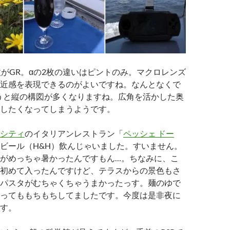
枚がGR。αの2枚の違いはピントのみ。マクロレンズ
近感を表現できるのがよいですね。なんとなくで
うと縦の構図が多くなりますね。広角を活かした奥
したくなってしまうようです。
シティ
のイタリアンレストラン「
ペッシェ ドー
ビール（H&H）飲んじゃいました。すいません。
がめっちゃ暑かったんですもん…。ちなみに、こ
初めて入ったんですけど、テラスからの景色もさ
パスタがむちゃくちゃうまかったっす。麺のゆで
ってももちもちしてましたです。今度は是非夜に
す。