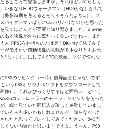
たるところで登場しますが、それほどいやらしく
。いきなりHDDウォークマン（HD5かな）が出て
（撮影時期を考えるとそりゃそうだよな…）。ス
スパイダーマンばりにCGバリバリなのかと思った
を見てほとんどが実写と知り驚きました。Blu-ray
のある映像がさらに際だって良いですね～。まだ
人でPS3をお持ちの方は是非Blu-rayで見てみて
ーが伝えたい感動映像の意味が多少なりともおわ
と思います。にしてもSPEの映画、マジで侮れな
…。
にPS3のリビング（一時）復帰記念じゃないです
」というPS3オリジナルソフトをダウンロードして
画像）。これがびっくりするほど面白い、という
IXAXISコントローラーのモーションセンサを使った
が、端で見ていた同居人が珍しく感動していまし
でいる人も多いかもしれませんが、知らなかった
されたと思ってプレイしてみてください。840円
しくない内容だと思いますですよ。う～ん、PS3