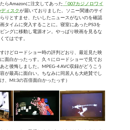
たらAmazonに注文してあった
「007カジノロワイ
ayディスク
が届いておりました。ソニー関連のサイ
らりとすませ、たいしたニュースがないのを確認
画タイムに突入することに。寝室にあったPS3を
ビングに移動し電源オン。やっぱり映画を見るな
くてはです。
すけどロードショー時の評判どおり、最近見た映
に面白かったっす。久々にロードショーで見てお
あと後悔しました。MPEG-4 AVC収録がどうこう
容が最高に面白い。ちなみに同居人も大絶賛でし
け、MI:3の百倍面白かったっす）