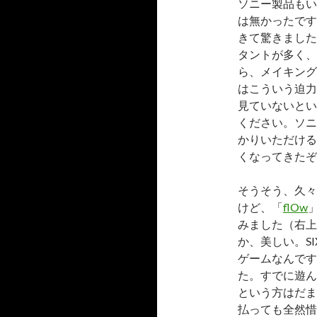
ソニー製品もい
は無かったです
きて驚きました
タントが多く、
ら、メイキング
はこういう迫力
見ていないという
ください。ソニ
かりいただける
くなってきたぞ
そうそう、久々
けど、「
flOw
みました（右上
か、美しい。S
ゲームなんです
た。すでに遊ん
という方はだま
払っても全然惜