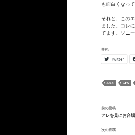
も面白くなって
それと、このエ
ました。コレに
てます。ソニー
共有:
Twitter
A800
GPS
投
前の投稿
稿
アレを見にお台場
ナ
次の投稿