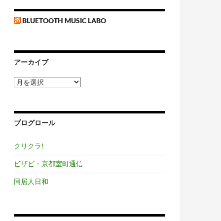
BLUETOOTH MUSIC LABO
アーカイブ
ア
ー
カ
イ
ブ
ブログロール
クリクラ!
ビザビ・京都室町通信
同居人日和