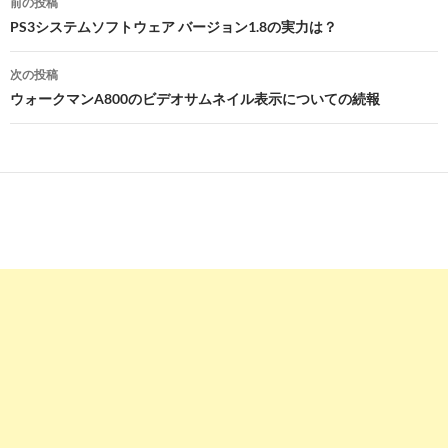
前の投稿
稿
PS3システムソフトウェア バージョン1.8の実力は？
ナ
次の投稿
ビ
ウォークマンA800のビデオサムネイル表示についての続報
ゲ
ー
シ
ョ
ン