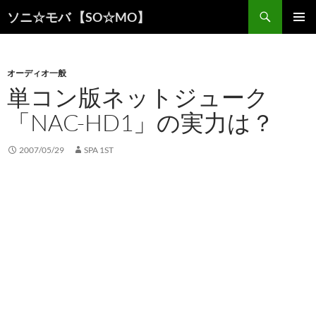
検
ソニ☆モバ 【SO☆MO】
索
コ
メインメ
ン
ニュー
テ
ン
オーディオ一般
ツ
単コン版ネットジューク
へ
「NAC-HD1」の実力は？
ス
キ
ッ
2007/05/29
SPA 1ST
プ