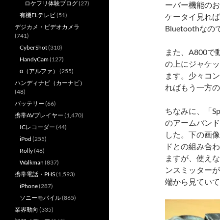
ロケフリ体験ブログ
(27)
ーバー機能のお
有機ELテレビ
(51)
ケータイ見れば
デジカメ・ビデオカメラ
Bluetoot
(741)
CyberShot
(310)
また、A800
HandyCam
(127)
の上にジャケッ
α（アルファ）
(255)
ます。少々コン
ハンディナビ（カーナビ）
ればもう一方の
(48)
バッテリー
(66)
ちなみに、「Spo
携帯AVプレイヤー
(1,470)
のアームバンド
ICレコーダー
(44)
した。下の画像
iPod
(255)
ドとの組み合わ
Rolly
(48)
ますが、使えな
Walkman
(837)
ンスミッターが
携帯電話・PHS
(1,593)
端から見ていて
iPhone
(287)
ソニーモバイル
(865)
業界動向
(335)