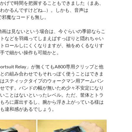
かげで時間を把握することもできました（まあ、
わかるんですけどね…）。しかも、音声は
hなので邪魔なコードも無し。
で動画は見ないという場合は、今ぐらいの季節ならこ
トなどを羽織ってしまえばすっぽりと隠れちゃい
トロールしにくくなりますが、袖をめくるなりす
手で細かい操作も可能かと。
rtsuit Relay」が無くてもA800専用クリップと他
との組み合わせでもそれっぽく使うことはできま
はスティックタイプのウォークマン用アームバン
せです。バンドの幅が無いため少々不安定になり
いことはないといったレベル。ただ、筐体とトラ
もろに露出するし、腕から浮き上がっている様は
も違和感があるでしょう。