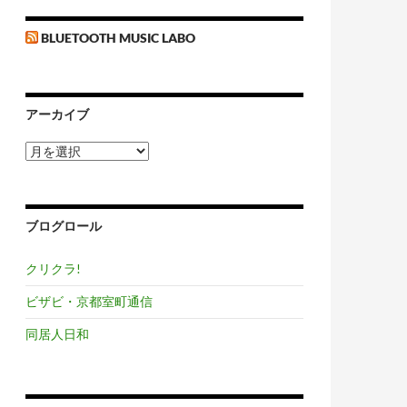
BLUETOOTH MUSIC LABO
アーカイブ
ア
ー
カ
イ
ブ
ブログロール
クリクラ!
ビザビ・京都室町通信
同居人日和