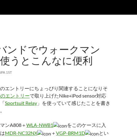
バンドでウォークマン
0を使うとこんなに便利
SPA 1ST
のエントリーにちょっぴり関連することになりそ
14のエントリー
で取り上げたNike+iPod sensor対応
「
Sportsuit Relay
」を使っていて感じたことを書き
。
マンA808＋
WLA-NWB1
をこのケースに入
は
MDR-NC32NX
＋
VGP-BRM1D
とい