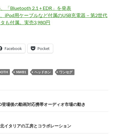
SIG、「Bluetooth 2.1 + EDR」を発表
、iPod用ケーブルなど付属のUSB充電器－第2世代
ネクタも付属。実売3,980円
Facebook
Pocket
OOTH
NWB1
ヘッドホン
ワンセグ
00登場後の動画対応携帯オーディオ市場の動き
北イタリアの工房とコラボレーション