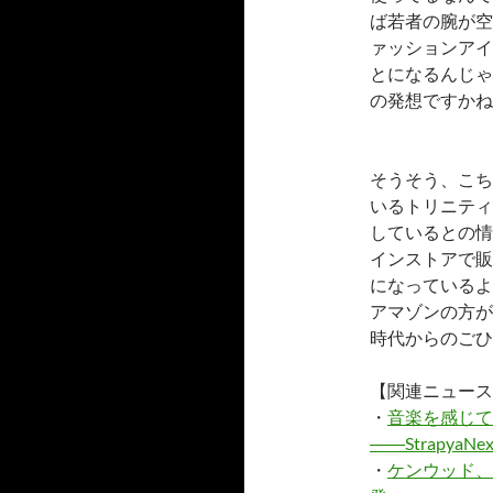
ば若者の腕が空
ァッションアイ
とになるんじゃ
の発想ですかね
そうそう、こちら
いるトリニティ
しているとの情
インストアで販
になっているよう
アマゾンの方が
時代からのごひ
【関連ニュース
・
音楽を感じて
――StrapyaNex
・
ケンウッド、