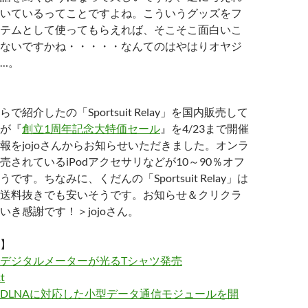
いているってことですよね。こういうグッズをフ
テムとして使ってもらえれば、そこそこ面白いこ
ないですかね・・・・・なんてのはやはりオヤジ
…。
で紹介したの「Sportsuit Relay」を国内販売して
が『
創立1周年記念大特価セール
』を4/23まで開催
報をjojoさんからお知らせいただきました。オンラ
売されているiPodアクセサリなどが10～90％オフ
です。ちなみに、くだんの「Sportsuit Relay」は
送料抜きでも安いそうです。お知らせ＆クリクラ
いき感謝です！＞jojoさん。
】
デジタルメーターが光るTシャツ発売
t
DLNAに対応した小型データ通信モジュールを開