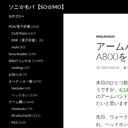
検
ソニ☆モバ 【SO☆MO】
索
カテゴリー
PDA/電子辞書
(464)
CLIE/Palm
(267)
WALKMAN
EBR（電子辞書）
(8)
アーム
mylo
(83)
A80
Sony Reader
(249)
SPAのつぶやき
(1,489)
moblog
(20)
2007/04/18
お知らせ
(9)
オーディオ一般
(674)
本日のひとつ前
NetJuke
(48)
うですが、
4/
ヘッドホン
(214)
のアームバンド
ゲーム機
(1,664)
たいと思います
Nintendo
(79)
PS Vita (NGP)
(221)
先日、ウォーク
PS3
(529)
れ、ヘッドホン