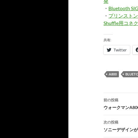
発
・
Bluetooth 
・
プリンストン
Shuffle用コ
共有:
Twitter
A800
BLUET
投
前の投稿
稿
ウォークマンA8
ナ
次の投稿
ビ
ソニーデザインが