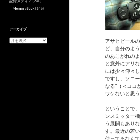
記録メディア
(240)
MemoryStick
(146)
アーカイブ
ア
アサヒビールの
ー
ど、自分のよう
カ
のあこがれのよ
イ
ブ
と意外にアリな
には少々仰々しい
ですし、ソニー
なる”（＜ココ
ワケないと思う
ということで、ウ
ンスミッター機
う展開もありな
す。最近の若い
使ってるなんて