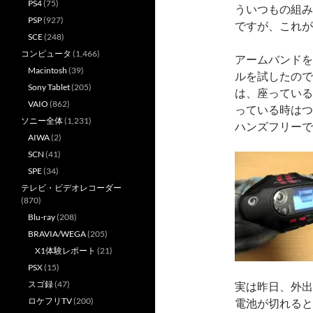
PS4
(75)
ういつもの組み
PSP
(927)
ですが、これが
SCE
(248)
コンピュータ
(1,466)
アームバンドを
Macintosh
(39)
ルを試したので
Sony Tablet
(205)
は、座っている
VAIO
(862)
っている時はつ
ソニー全体
(1,231)
ハンズフリーで
AIWA
(2)
SCN
(41)
SPE
(34)
テレビ・ビデオレコーダー
(870)
Blu-ray
(208)
BRAVIA/WEGA
(205)
X1体験レポート
(21)
PSX
(15)
スゴ録
(47)
実は昨日、外出
ロケフリTV
(200)
電池が切れると