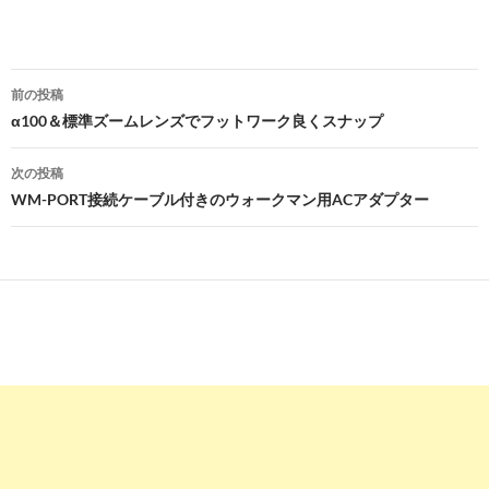
投
前の投稿
稿
α100＆標準ズームレンズでフットワーク良くスナップ
ナ
次の投稿
ビ
WM-PORT接続ケーブル付きのウォークマン用ACアダプター
ゲ
ー
シ
ョ
ン