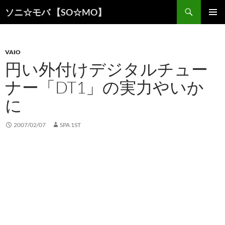
検
ソニ☆モバ 【SO☆MO】
索
コ
メインメ
ン
ニュー
テ
ン
VAIO
ツ
円い外付けデジタルチュー
へ
ナー「DT1」の実力やいか
ス
キ
に
ッ
プ
2007/02/07
SPA 1ST