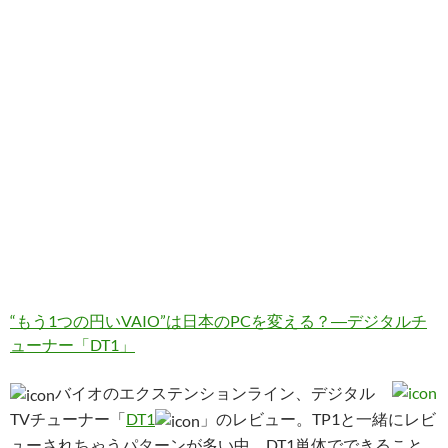
“もう1つの円いVAIO”は日本のPCを変える？―デジタルチ
ューナー「DT1」
バイオのエクステンションライン、デジタル
TVチューナー「
DT1
」のレビュー。TP1と一緒にレビ
ューされちゃうパターンが多い中、DT1単体でできること