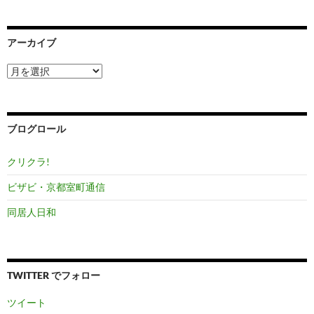
アーカイブ
ア
ー
カ
イ
ブ
ブログロール
クリクラ!
ビザビ・京都室町通信
同居人日和
TWITTER でフォロー
ツイート