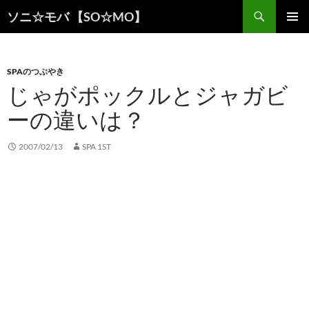
検
ソニ☆モバ 【SO☆MO】
索
コ
メインメ
ン
ニュー
テ
ン
SPAのつぶやき
ツ
じゃがポックルとジャガビ
へ
ーの違いは？
ス
キ
ッ
2007/02/13
SPA 1ST
プ