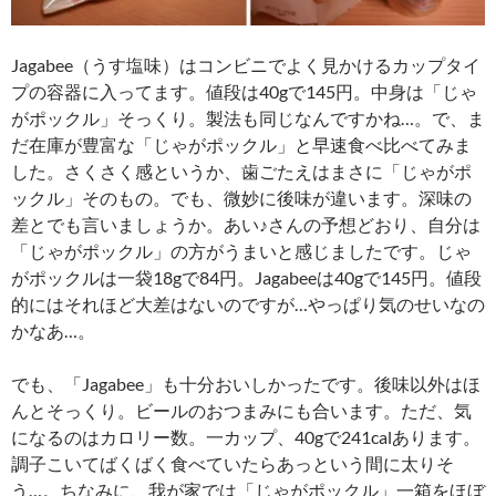
Jagabee（うす塩味）はコンビニでよく見かけるカップタイ
プの容器に入ってます。値段は40gで145円。中身は「じゃ
がポックル」そっくり。製法も同じなんですかね…。で、ま
だ在庫が豊富な「じゃがポックル」と早速食べ比べてみま
した。さくさく感というか、歯ごたえはまさに「じゃがポ
ックル」そのもの。でも、微妙に後味が違います。深味の
差とでも言いましょうか。あい♪さんの予想どおり、自分は
「じゃがポックル」の方がうまいと感じましたです。じゃ
がポックルは一袋18gで84円。Jagabeeは40gで145円。値段
的にはそれほど大差はないのですが…やっぱり気のせいなの
かなあ…。
でも、「Jagabee」も十分おいしかったです。後味以外はほ
んとそっくり。ビールのおつまみにも合います。ただ、気
になるのはカロリー数。一カップ、40gで241calあります。
調子こいてばくばく食べていたらあっという間に太りそ
う…。ちなみに、我が家では「じゃがポックル」一箱をほぼ