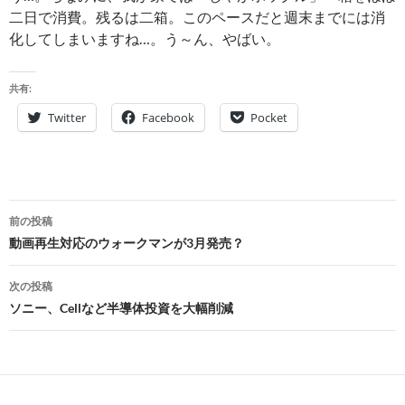
二日で消費。残るは二箱。このペースだと週末までには消
化してしまいますね…。う～ん、やばい。
共有:
Twitter
Facebook
Pocket
投
前の投稿
稿
動画再生対応のウォークマンが3月発売？
ナ
次の投稿
ビ
ソニー、Cellなど半導体投資を大幅削減
ゲ
ー
シ