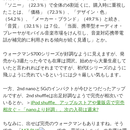
「ソニー」（22.3％）で全体の6割近くに。購入時に重視し
たことは、「価格」（72.3％）、「デザイン・色」
（54.2％）、「メーカー・ブランド」（49.7％）と続き、
「音質」（32.1％）は７位。「当面、携帯型オーディオ・
プレーヤがモバイル音楽市場をけん引し、音楽対応携帯電
話が補完的に利用される傾向が続く見通し」とか。
ウォークマンS700シリーズが好調なように見えますが、発
売から3週たった今でも在庫は潤沢。始めから大量生産して
いたと言われればそれまでですが、初代Eシリーズのように
飛ぶように売れているというには少々厳しい気もします。
一方、2nd nanoと5Gのインパクトが今ひとつだったアップ
ルですが、2nd shuffleは出足好調なようで完売が相次いで
いるとか。＞
iPod shuffle、アップルストアや量販店で完売
相次ぐ－「nanoより好調」。次の入荷は週末?
ちなみに、出せば完売のウォークマンもありますね。そう