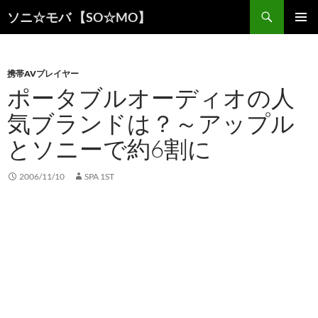
検
ソニ☆モバ 【SO☆MO】
索
コ
メインメ
ン
ニュー
テ
ン
携帯AVプレイヤー
ツ
ポータブルオーディオの人
へ
気ブランドは？～アップル
ス
キ
とソニーで約6割に
ッ
プ
2006/11/10
SPA 1ST