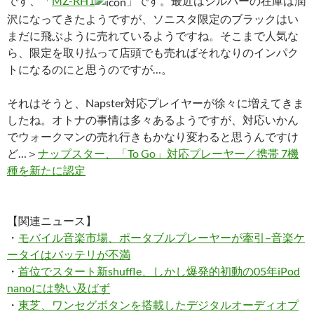
です、「
MZ-RH1
」です。最近はシルバーの在庫は潤
沢になってきたようですが、ソニスタ限定のブラックはい
まだに飛ぶように売れているようですね。そこまで人気な
ら、限定を取り払って店頭でも売ればそれなりのインパク
トになるのにと思うのですが…。
それはそうと、Napster対応プレイヤーが徐々に増えてきま
したね。オトナの事情は多々あるようですが、対応いかん
でウォークマンの売れ行きもかなり変わると思うんですけ
ど…＞
ナップスター、「To Go」対応プレーヤー／携帯 7機
種を新たに認定
【関連ニュース】
・
モバイル音楽市場、ポータブルプレーヤーが牽引–音楽ケ
ータイはバッテリが不満
・
首位でスタート新shuffle、しかし爆発的初動の05年iPod
nanoには勢い及ばず
・
東芝、ワンセグボタンを搭載したデジタルオーディオプ