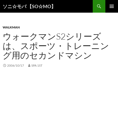
検
ソニ☆モバ 【SO☆MO】
索
コ
メインメ
ン
ニュー
テ
ン
WALKMAN
ツ
ウォークマンS2シリーズ
へ
は、スポーツ・トレーニン
ス
キ
グ用のセカンドマシン
ッ
プ
2006/10/17
SPA 1ST