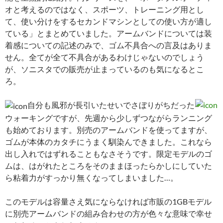
オと考えるのではなく、スポーツ、トレーニング用とし
て、使い分けをするセカンドマシンとしての使い方が適し
ている」とまとめていました。アームバンドについては装
着感についての記述のみで、ゴム不具合への言及はありま
せん。全てが全て不具合があるわけじゃないのでしょう
が、ソニスタでの販売が止まっているのも気になるとこ
ろ。
自分も風邪が長引いたせいでさぼりがちだった
ウォーキングですが、先週から少しずつながらランニング
も始めております。別売のアームバンドを使ってますが、
ゴムが本体のカタチにうまく馴染んできました。これなら
出し入れではずれることもなさそうです。限定モデルのゴ
ムは、はがれたところをそのままほったらかしにしていた
ら粘着力がすっかり無くなってしまいました…。
このモデルは容量さえ気にならなければ市販の1GBモデル
に別売アームバンドの組み合わせの方が色々な意味で幸せ