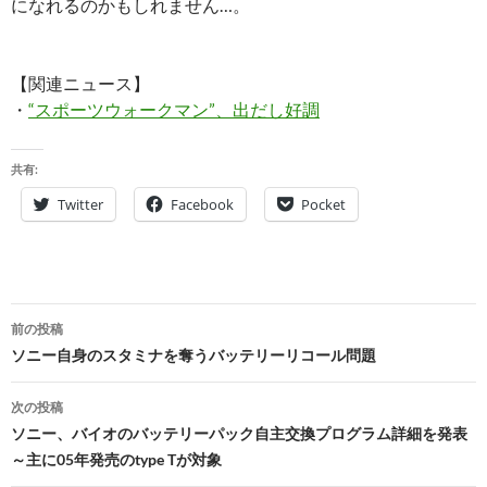
になれるのかもしれません…。
【関連ニュース】
・
“スポーツウォークマン”、出だし好調
共有:
Twitter
Facebook
Pocket
投
前の投稿
稿
ソニー自身のスタミナを奪うバッテリーリコール問題
ナ
次の投稿
ビ
ソニー、バイオのバッテリーパック自主交換プログラム詳細を発表
～主に05年発売のtype Tが対象
ゲ