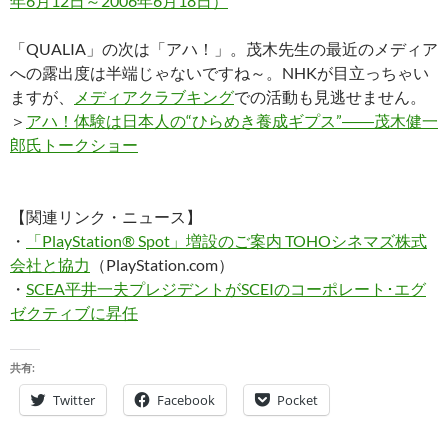
年6月12日～2006年6月18日）
「QUALIA」の次は「アハ！」。茂木先生の最近のメディア
への露出度は半端じゃないですね～。NHKが目立っちゃい
ますが、
メディアクラブキング
での活動も見逃せません。
＞
アハ！体験は日本人の“ひらめき養成ギプス”――茂木健一
郎氏トークショー
【関連リンク・ニュース】
・
「PlayStation® Spot」増設のご案内 TOHOシネマズ株式
会社と協力
（PlayStation.com）
・
SCEA平井一夫プレジデントがSCEIのコーポレート･エグ
ゼクティブに昇任
共有:
Twitter
Facebook
Pocket