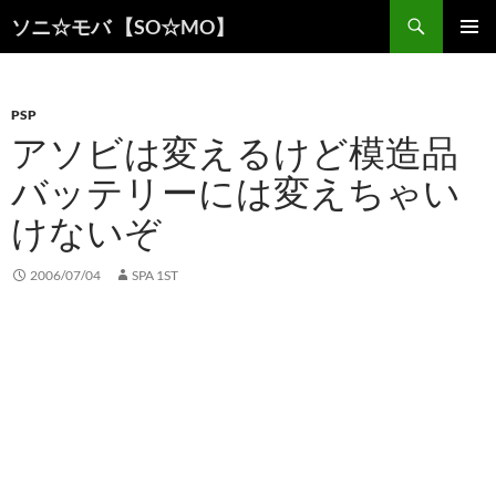
検
ソニ☆モバ 【SO☆MO】
索
コ
メインメ
ン
ニュー
テ
ン
PSP
ツ
アソビは変えるけど模造品
へ
バッテリーには変えちゃい
ス
キ
けないぞ
ッ
プ
2006/07/04
SPA 1ST