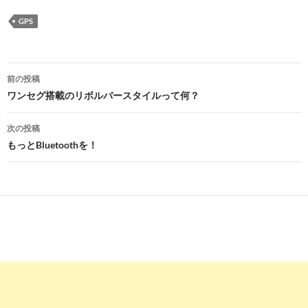
GPS
投
前の投稿
稿
ワンセグ搭載のリボルバースタイルって何？
ナ
次の投稿
ビ
もっとBluetoothを！
ゲ
ー
シ
ョ
ン