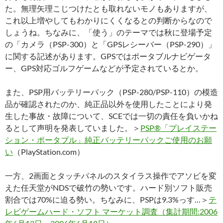
た。無理矢理こじつけたとも取れないモノもありますが、
これ以上増やしてもわかりにくくなるとの判断からなので
しょうね。ちなみに、「使う」のテーマでは秋に登場予定
の「カメラ（PSP-300）と「GPSレシーバー（PSP-290）」
に関する記述があります。GPSではポータブルナビゲータ
ー、GPS対応ゴルフゲームなどが予定されているとか。
また、PSP用バッテリーパック（PSP-280/PSP-110）の模造
品が確認されたのか、純正品以外を使用したことにより発
生した事故・故障について、SCEでは一切の責任を負いかね
るとして声明を発表していました。＞
PSP®「プレイステー
ション・ポータブル」純正バッテリーパックご使用のお願
い
（PlayStation.com）
一方、2画面とタッチパネルのスタイラス操作でアソビを変
えた任天堂がNDSで破竹の勢いです。ハード別ソフト販売
割合では70%に迫る勢い。ちなみに、PSPは9.3%っす…＞
テ
レビゲームハード・ソフト マーケット調査（集計期間:2006