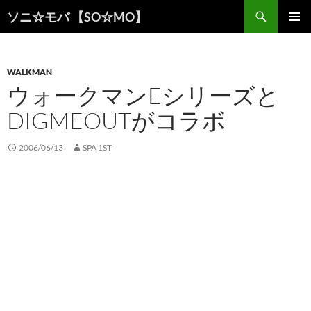
検
ソニ☆モバ 【SO☆MO】
索
コ
メインメ
ン
ニュー
テ
ン
WALKMAN
ツ
ウォークマンEシリーズと
へ
DIGMEOUTがコラボ
ス
キ
ッ
2006/06/13
SPA 1ST
プ