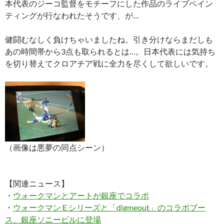
本代表のジーコ監督をモチーフにした作品のライブペイン
ティングが行なわれたそうです、が…
健闘むなしく負けちゃいましたね。引き分けならまだしも
あの時間帯から3点も取られるとは…。日本代表には気持ち
を切り替えてクロアチア戦に全力を尽くして欲しいです。
（画像は悪夢の同点シーン）
【関連ニュース】
・
ウォークマンとアートが銀座でコラボ
・
ウォークマン E シリーズと「digmeout」のコラボブー
ス、銀座ソニービルに登場