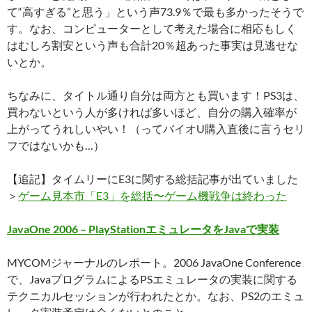
て“高すぎる”と思う」という声73.9％で最も多かったそうで
す。なお、コンピューターとして考えた場合に相応もしく
はむしろ割安という声も合計20％超あった事実は見逃せな
いとか。
ちなみに、タイトル通り自分は両方とも買います！PS3は、
買わないという人が多ければ多いほど、自分の購入確率が
上がってうれしいやい！（ってバイオU購入直後に言うセリ
フではないかも…）
【追記】タイムリーにE3に関する総括記事が出ていました
＞
ゲーム見本市「E3」を総括〜ゲーム機戦争は終わった
JavaOne 2006 – PlayStationエミュレータをJavaで実装
MYCOMジャーナルのレポート。2006 JavaOne Conference
で、JavaプログラムによるPSエミュレータの実装に関する
テクニカルセッションが行われたとか。なお、PS2のエミュ