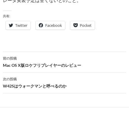
レータ実装予定は全くないとのこと。
共有:
Twitter
Facebook
Pocket
投
前の投稿
稿
Mac OS X版ロケフリプレイヤーのレビュー
ナ
次の投稿
ビ
W42Sはウォークマンと呼べるのか
ゲ
ー
シ
ョ