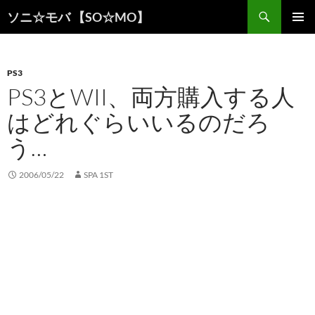
検
ソニ☆モバ 【SO☆MO】
索
コ
メインメ
ン
ニュー
テ
ン
PS3
ツ
PS3とWII、両方購入する人
へ
はどれぐらいいるのだろ
ス
キ
う…
ッ
プ
2006/05/22
SPA 1ST