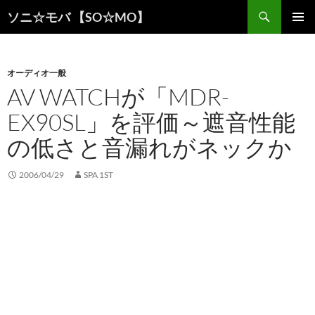
検
ソニ☆モバ 【SO☆MO】
索
コ
メインメ
ン
ニュー
テ
ン
オーディオ一般
ツ
AV WATCHが「MDR-
へ
EX90SL」を評価～遮音性能
ス
キ
の低さと音漏れがネックか
ッ
プ
2006/04/29
SPA 1ST