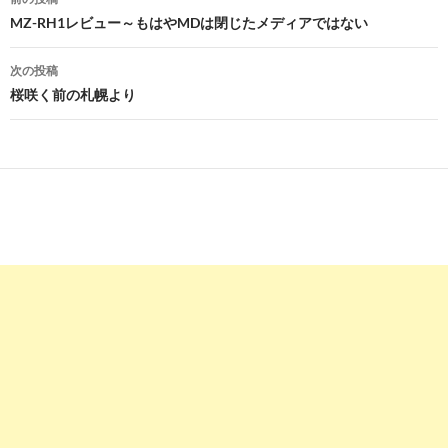
稿
MZ-RH1レビュー～もはやMDは閉じたメディアではない
ナ
次の投稿
ビ
桜咲く前の札幌より
ゲ
ー
シ
ョ
ン