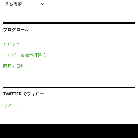
ア
ー
カ
イ
ブ
ブログロール
クリクラ!
ビザビ・京都室町通信
同居人日和
TWITTER でフォロー
ツイート