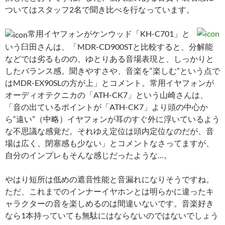
ついてはスタッフ2名で聞き比べを行なっています。
常用イヤフォンがケンウッド「KH-C701」と
いう臼田さんは、「MDR-CD900STと比較すると、分解能
などでは劣るものの、ゆとりある音場表現と、しっかりと
したバランス感。聞きやすさや、音楽を“楽しむ”という点で
はMDR-EX90SLの方が上」とコメント。常用イヤフォンが
オーディオテクニカの「ATH-CK7」という山崎さんは、
「音の出ているポイントが「ATH-CK7」より頭の中心か
ら“遠い”（中略）イヤフォンが耳のすぐ外に浮いているよう
な不思議な感覚だ。それゆえ定位は頭内定位なのだが、音
場は広く、閉塞感も少ない」とコメントなさってますが、
自分のインプレもそんな感じだったような…。
やはり短所は低めの遮音性能と音漏れになりそうですね。
ただ、これまでのインナーイヤホンとは明らかに違ったキ
ャラクターの音を楽しめるのは間違いないです。音楽好き
なら1本持っていても無駄にはならないのではないでしょう