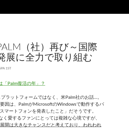
PALM（社）再び～国際
発展に全力で取り組む
SPA 1ST
年は「Palm復活の年」？
てもプラットフォームではなく、米Palm社のお話…。
は、PalmがMicrosoftのWindowsで動作するバ
eoスマートフォンを発表したこと」だそうです。
をこよなく愛するファンにとっては複雑な心境ですが、
展開は大きなチャンスだと考えており、われわれ