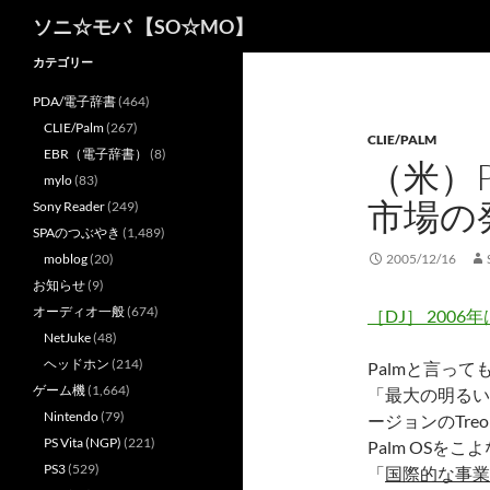
検
ソニ☆モバ 【SO☆MO】
索
カテゴリー
PDA/電子辞書
(464)
CLIE/Palm
(267)
CLIE/PALM
EBR（電子辞書）
(8)
（米）
mylo
(83)
市場の
Sony Reader
(249)
SPAのつぶやき
(1,489)
moblog
(20)
2005/12/16
お知らせ
(9)
オーディオ一般
(674)
［DJ］ 2006
NetJuke
(48)
ヘッドホン
(214)
Palmと言っ
ゲーム機
(1,664)
「最大の明るい要因
Nintendo
(79)
ージョンのTr
PS Vita (NGP)
(221)
Palm OS
PS3
(529)
「
国際的な事業