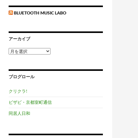
BLUETOOTH MUSIC LABO
アーカイブ
ア
ー
カ
イ
ブ
ブログロール
クリクラ!
ビザビ・京都室町通信
同居人日和