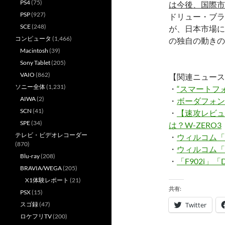
PS4
(75)
は今後、国際市
PSP
(927)
ドリュー・ブラ
SCE
(248)
が、日本市場に関
コンピュータ
(1,466)
の独自の動きの
Macintosh
(39)
Sony Tablet
(205)
VAIO
(862)
【関連ニュース
ソニー全体
(1,231)
・
“スマートフォ
AIWA
(2)
・
ボーダフォン、
SCN
(41)
・
【速攻レビュー
SPE
(34)
は？W-ZERO3
テレビ・ビデオレコーダー
・
ウィルコム「
(870)
・
ウィルコム「
Blu-ray
(208)
・
「F902i」「
BRAVIA/WEGA
(205)
X1体験レポート
(21)
共有:
PSX
(15)
スゴ録
(47)
Twitter
ロケフリTV
(200)