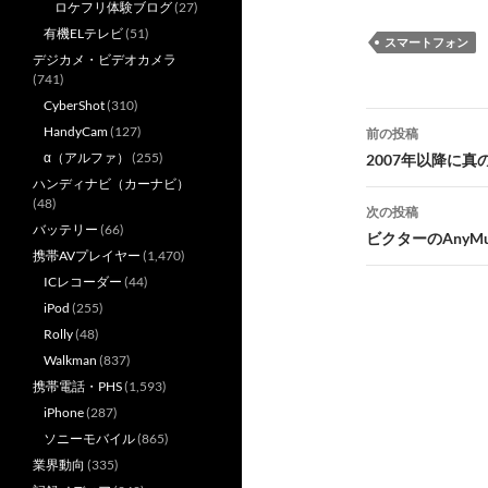
ロケフリ体験ブログ
(27)
有機ELテレビ
(51)
スマートフォン
デジカメ・ビデオカメラ
(741)
CyberShot
(310)
投
HandyCam
(127)
前の投稿
稿
α（アルファ）
(255)
2007年以降に
ハンディナビ（カーナビ）
ナ
(48)
次の投稿
バッテリー
(66)
ビ
ビクターのAnyM
携帯AVプレイヤー
(1,470)
ゲ
ICレコーダー
(44)
ー
iPod
(255)
Rolly
(48)
シ
Walkman
(837)
ョ
携帯電話・PHS
(1,593)
iPhone
(287)
ン
ソニーモバイル
(865)
業界動向
(335)