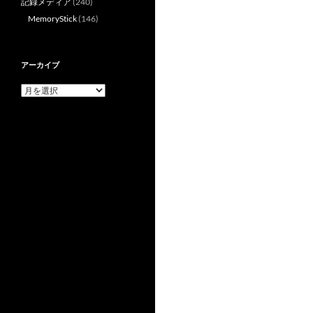
記録メディア
(240)
MemoryStick
(146)
アーカイブ
ア
ー
カ
イ
ブ