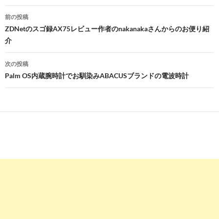
投
前の投稿
稿
ZDNetのスゴ録AX75レビュー作者のnakanakaさんからのお便り紹
介
ナ
ビ
次の投稿
Palm OS内蔵腕時計でお馴染みABACUSブランドの電波時計
ゲ
ー
シ
ョ
ン