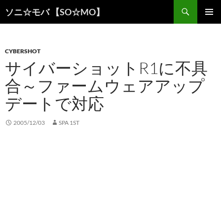
検
ソニ☆モバ 【SO☆MO】
索
コ
メインメ
ン
ニュー
テ
ン
CYBERSHOT
ツ
サイバーショットR1に不具
へ
合～ファームウェアアップ
ス
キ
デートで対応
ッ
プ
2005/12/03
SPA 1ST