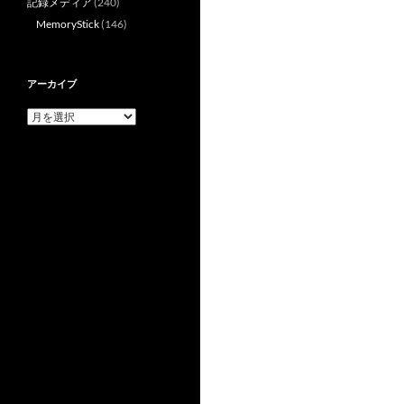
記録メディア
(240)
MemoryStick
(146)
アーカイブ
ア
ー
カ
イ
ブ