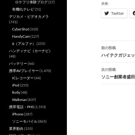
ロケフリ体験ブログ
(27)
共有:
有機ELテレビ
(51)
Twitter
デジカメ・ビデオカメラ
(741)
CyberShot
(310)
HandyCam
(127)
投
α（アルファ）
(255)
前の投稿
ハンディナビ（カーナビ）
稿
ハイテクガジェッ
(48)
バッテリー
(66)
ナ
次の投稿
携帯AVプレイヤー
(1,470)
ビ
ソニー創業者盛田
ICレコーダー
(44)
iPod
(255)
ゲ
Rolly
(48)
ー
Walkman
(837)
シ
携帯電話・PHS
(1,593)
iPhone
(287)
ョ
ソニーモバイル
(865)
ン
業界動向
(335)