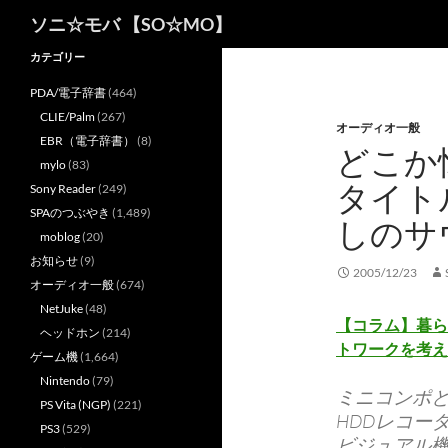
検
ソニ☆モバ 【SO☆MO】
索
カテゴリー
PDA/電子辞書
(464)
CLIE/Palm
(267)
オーディオ一般
EBR（電子辞書）
(8)
どこか
mylo
(83)
タイト
Sony Reader
(249)
SPAのつぶやき
(1,489)
しのサ
moblog
(20)
お知らせ
(9)
2005/12/23
オーディオ一般
(674)
NetJuke
(48)
【コラム】暮ら
ヘッドホン
(214)
トワークを考えて
ゲーム機
(1,664)
Nintendo
(79)
ミニコンポ
PS Vita (NGP)
(221)
HDDレコー
PS3
(529)
ビジュアル