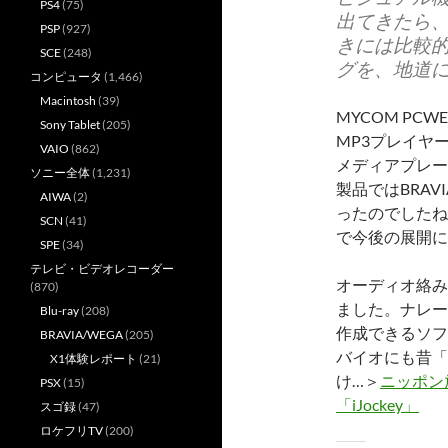
PS4
(75)
出てきたら
PSP
(927)
きには比較的
SCE
(248)
グを、地道
コンピュータ
(1,466)
Macintosh
(39)
MYCOM P
Sony Tablet
(205)
MP3プレイヤ
VAIO
(862)
メディアプレー
ソニー全体
(1,231)
製品ではBRAV
AIWA
(2)
ったのでしたね
SCN
(41)
で今後の展開に
SPE
(34)
テレビ・ビデオレコーダー
オーディオ絡み
(870)
ました。ナレー
Blu-ray
(208)
作成できるソフ
BRAVIA/WEGA
(205)
バイオにも昔「M
X1体験レポート
(21)
け…＞
ニッポン
PSX
(15)
「iJockey」
スゴ録
(47)
ロケフリTV
(200)