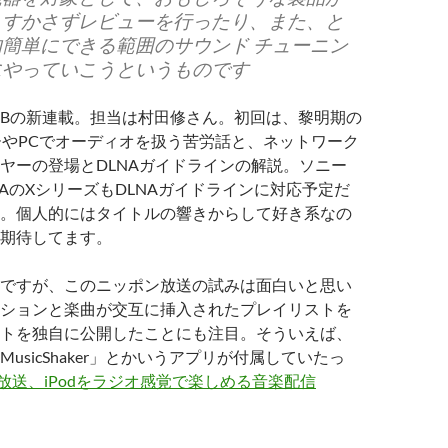
、すかさずレビューを行ったり、また、と
簡単にできる範囲のサウンド チューニン
にやっていこうというものです
CWEBの新連載。担当は村田修さん。初回は、黎明期の
ーやPCでオーディオを扱う苦労話と、ネットワーク
ヤーの登場とDLNAガイドラインの解説。ソニー
IAのXシリーズもDLNAガイドラインに対応予定だ
。個人的にはタイトルの響きからして好き系なの
期待してます。
ですが、このニッポン放送の試みは面白いと思い
ションと楽曲が交互に挿入されたプレイリストを
トを独自に公開したことにも注目。そういえば、
usicShaker」とかいうアプリが付属していたっ
放送、iPodをラジオ感覚で楽しめる音楽配信