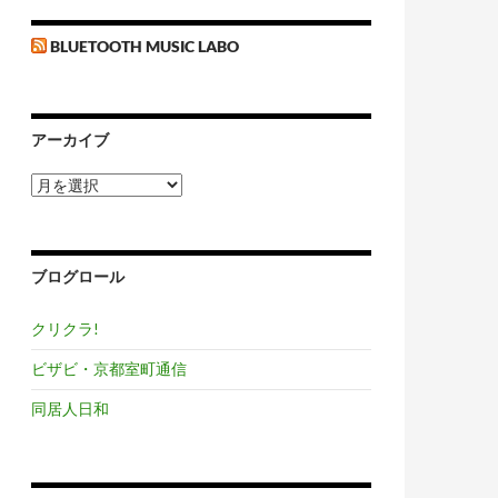
BLUETOOTH MUSIC LABO
アーカイブ
ア
ー
カ
イ
ブ
ブログロール
クリクラ!
ビザビ・京都室町通信
同居人日和