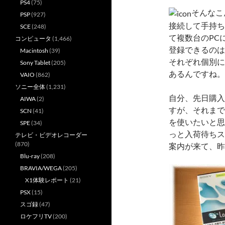
PS4
(75)
そんなこ
PSP
(927)
接続して手持ち
SCE
(248)
て複数台のPC
コンピュータ
(1,466)
登録できるのは
Macintosh
(39)
それぞれ個別に
Sony Tablet
(205)
あるんですね。
VAIO
(862)
ソニー全体
(1,231)
自分、先日購入
AIWA
(2)
すが、それまで
SCN
(41)
を使いたいと思
SPE
(34)
っと入荷待ちス
テレビ・ビデオレコーダー
(870)
案内が来て、昨
Blu-ray
(208)
BRAVIA/WEGA
(205)
X1体験レポート
(21)
PSX
(15)
スゴ録
(47)
ロケフリTV
(200)