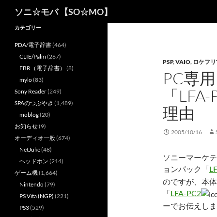
検
ソニ☆モバ 【SO☆MO】
索
カテゴリー
PDA/電子辞書
(464)
CLIE/Palm
(267)
PSP
,
VAIO
,
ロケフリ
EBR（電子辞書）
(8)
PC専
mylo
(83)
「LFA
Sony Reader
(249)
SPAのつぶやき
(1,489)
理由
moblog
(20)
お知らせ
(9)
2005/10/16
オーディオ一般
(674)
NetJuke
(48)
ソニーマーケテ
ヘッドホン
(214)
ョンパック「
L
ゲーム機
(1,664)
のですが、本体
Nintendo
(79)
「
LFA-PC2
PS Vita (NGP)
(221)
ーでお伝えしま
PS3
(529)