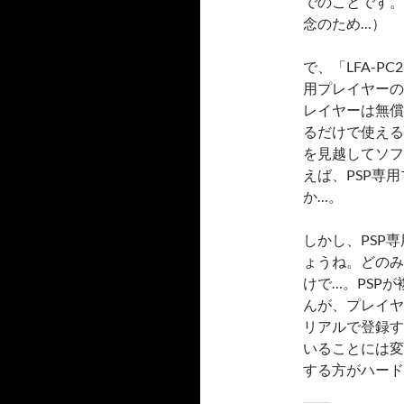
でのことです。
念のため…）
で、「LFA-P
用プレイヤーの
レイヤーは無償
るだけで使える
を見越してソフ
えば、PSP専
か…。
しかし、PSP
ょうね。どのみ
けで…。PSP
んが、プレイヤ
リアルで登録す
いることには変
する方がハード