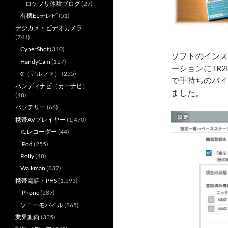
ロケフリ体験ブログ
(27)
有機ELテレビ
(51)
デジカメ・ビデオカメラ
(741)
CyberShot
(310)
ソフトのインス
HandyCam
(127)
ーションにTR
α（アルファ）
(255)
で手持ちのバイ
ハンディナビ（カーナビ）
ました。
(48)
バッテリー
(66)
携帯AVプレイヤー
(1,470)
ICレコーダー
(44)
iPod
(255)
Rolly
(48)
Walkman
(837)
携帯電話・PHS
(1,593)
iPhone
(287)
ソニーモバイル
(865)
業界動向
(335)