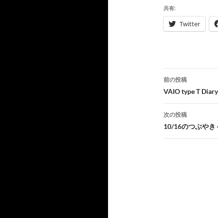
共有:
Twitter
投
前の投稿
稿
VAIO type T Diary
ナ
次の投稿
ビ
10/16のつぶや
ゲ
ー
シ
ョ
ン