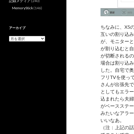
記録メディア
(240)
MemoryStick
(146)
ちなみに、X5
アーカイブ
互いの割り込み
ア
が、モニターと
ー
が割り込むと自
カ
イ
が切断されるの
ブ
場合は割り込み
した。自宅で奥
フリTVを使っ
さんが出張先で
としてもエラー
込まれたら夫婦
がベースステー
みたいなアラー
いいなあ。
（注：上記の話