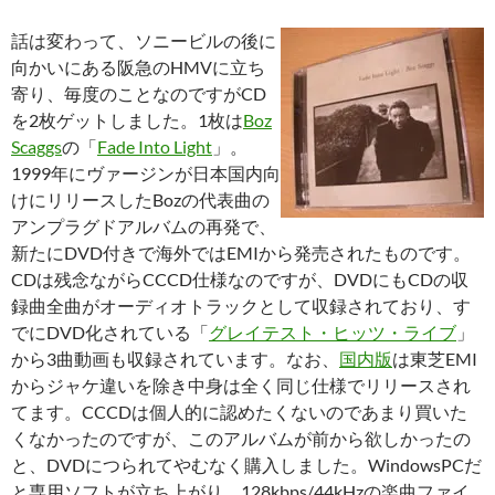
話は変わって、ソニービルの後に
向かいにある阪急のHMVに立ち
寄り、毎度のことなのですがCD
を2枚ゲットしました。1枚は
Boz
Scaggs
の「
Fade Into Light
」。
1999年にヴァージンが日本国内向
けにリリースしたBozの代表曲の
アンプラグドアルバムの再発で、
新たにDVD付きで海外ではEMIから発売されたものです。
CDは残念ながらCCCD仕様なのですが、DVDにもCDの収
録曲全曲がオーディオトラックとして収録されており、す
でにDVD化されている「
グレイテスト・ヒッツ・ライブ
」
から3曲動画も収録されています。なお、
国内版
は東芝EMI
からジャケ違いを除き中身は全く同じ仕様でリリースされ
てます。CCCDは個人的に認めたくないのであまり買いた
くなかったのですが、このアルバムが前から欲しかったの
と、DVDにつられてやむなく購入しました。WindowsPCだ
と専用ソフトが立ち上がり、128kbps/44kHzの楽曲ファイ