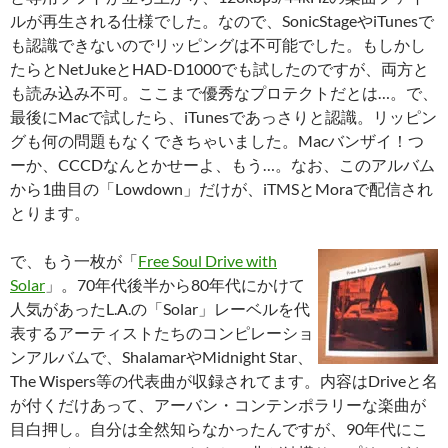
ルが再生される仕様でした。なので、SonicStageやiTunesで
も認識できないのでリッピングは不可能でした。もしかし
たらとNetJukeとHAD-D1000でも試したのですが、両方と
も読み込み不可。ここまで優秀なプロテクトだとは…。で、
最後にMacで試したら、iTunesであっさりと認識。リッピン
グも何の問題もなくできちゃいました。Macバンザイ！つ
ーか、CCCDなんとかせーよ、もう…。なお、このアルバム
から1曲目の「Lowdown」だけが、iTMSとMoraで配信され
とります。
で、もう一枚が「
Free Soul Drive with
Solar
」。70年代後半から80年代にかけて
人気があったL.A.の「Solar」レーベルを代
表するアーティストたちのコンピレーショ
ンアルバムで、ShalamarやMidnight Star、
The Wispers等の代表曲が収録されてます。内容はDriveと名
が付くだけあって、アーバン・コンテンポラリーな楽曲が
目白押し。自分は全然知らなかったんですが、90年代にこ