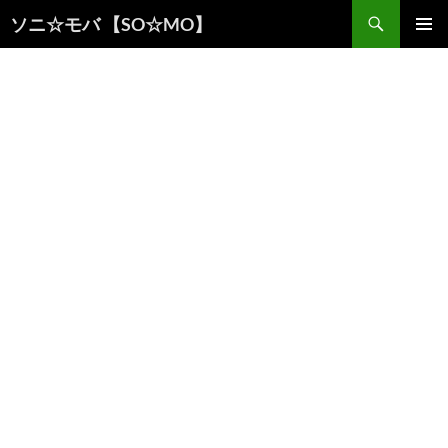
検
ソニ☆モバ 【SO☆MO】
索
コ
メインメ
ン
ニュー
テ
ン
ツ
へ
ス
キ
ッ
プ