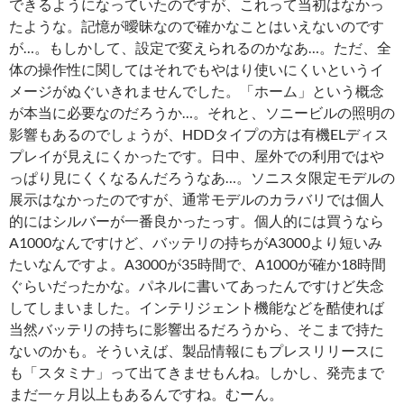
できるようになっていたのですが、これって当初はなかっ
たような。記憶が曖昧なので確かなことはいえないのです
が…。もしかして、設定で変えられるのかなあ…。ただ、全
体の操作性に関してはそれでもやはり使いにくいというイ
メージがぬぐいきれませんでした。「ホーム」という概念
が本当に必要なのだろうか…。それと、ソニービルの照明の
影響もあるのでしょうが、HDDタイプの方は有機ELディス
プレイが見えにくかったです。日中、屋外での利用ではや
っぱり見にくくなるんだろうなあ…。ソニスタ限定モデルの
展示はなかったのですが、通常モデルのカラバリでは個人
的にはシルバーが一番良かったっす。個人的には買うなら
A1000なんですけど、バッテリの持ちがA3000より短いみ
たいなんですよ。A3000が35時間で、A1000が確か18時間
ぐらいだったかな。パネルに書いてあったんですけど失念
してしまいました。インテリジェント機能などを酷使れば
当然バッテリの持ちに影響出るだろうから、そこまで持た
ないのかも。そういえば、製品情報にもプレスリリースに
も「スタミナ」って出てきませもんね。しかし、発売まで
まだ一ヶ月以上もあるんですね。むーん。