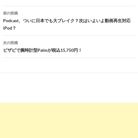
投
前の投稿
稿
Podcast、ついに日本でも大ブレイク？次はいよいよ動画再生対応
iPod？
ナ
ビ
次の投稿
ビザビで腕時計型Palmが税込15,750円！
ゲ
ー
シ
ョ
ン