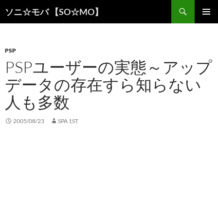
検
ソニ☆モバ 【SO☆MO】
索
コ
メインメ
ン
ニュー
テ
ン
PSP
ツ
PSPユーザーの実態～アップ
へ
データの存在すら知らない
ス
キ
人も多数
ッ
プ
2005/08/23
SPA 1ST