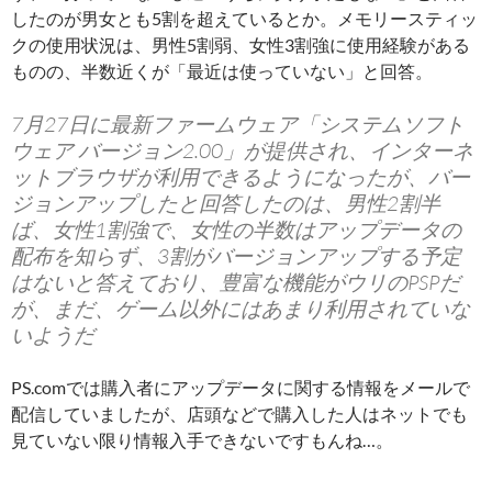
したのが男女とも5割を超えているとか。メモリースティッ
クの使用状況は、男性5割弱、女性3割強に使用経験がある
ものの、半数近くが「最近は使っていない」と回答。
7月27日に最新ファームウェア「システムソフト
ウェア バージョン2.00」が提供され、インターネ
ットブラウザが利用できるようになったが、バー
ジョンアップしたと回答したのは、男性2割半
ば、女性1割強で、女性の半数はアップデータの
配布を知らず、3割がバージョンアップする予定
はないと答えており、豊富な機能がウリのPSPだ
が、まだ、ゲーム以外にはあまり利用されていな
いようだ
PS.comでは購入者にアップデータに関する情報をメールで
配信していましたが、店頭などで購入した人はネットでも
見ていない限り情報入手できないですもんね…。