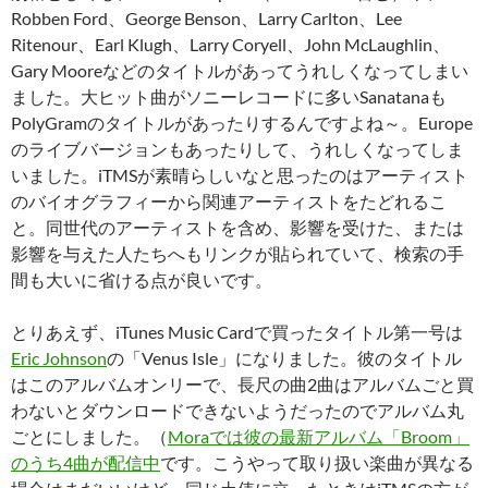
Robben Ford、George Benson、Larry Carlton、Lee
Ritenour、Earl Klugh、Larry Coryell、John McLaughlin、
Gary Mooreなどのタイトルがあってうれしくなってしまい
ました。大ヒット曲がソニーレコードに多いSanatanaも
PolyGramのタイトルがあったりするんですよね～。Europe
のライブバージョンもあったりして、うれしくなってしま
いました。iTMSが素晴らしいなと思ったのはアーティスト
のバイオグラフィーから関連アーティストをたどれるこ
と。同世代のアーティストを含め、影響を受けた、または
影響を与えた人たちへもリンクが貼られていて、検索の手
間も大いに省ける点が良いです。
とりあえず、iTunes Music Cardで買ったタイトル第一号は
Eric Johnson
の「Venus Isle」になりました。彼のタイトル
はこのアルバムオンリーで、長尺の曲2曲はアルバムごと買
わないとダウンロードできないようだったのでアルバム丸
ごとにしました。（
Moraでは彼の最新アルバム「Broom」
のうち4曲が配信中
です。こうやって取り扱い楽曲が異なる