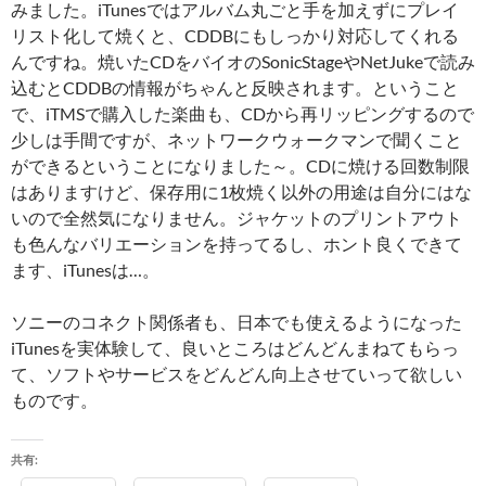
みました。iTunesではアルバム丸ごと手を加えずにプレイ
リスト化して焼くと、CDDBにもしっかり対応してくれる
んですね。焼いたCDをバイオのSonicStageやNetJukeで読み
込むとCDDBの情報がちゃんと反映されます。ということ
で、iTMSで購入した楽曲も、CDから再リッピングするので
少しは手間ですが、ネットワークウォークマンで聞くこと
ができるということになりました～。CDに焼ける回数制限
はありますけど、保存用に1枚焼く以外の用途は自分にはな
いので全然気になりません。ジャケットのプリントアウト
も色んなバリエーションを持ってるし、ホント良くできて
ます、iTunesは…。
ソニーのコネクト関係者も、日本でも使えるようになった
iTunesを実体験して、良いところはどんどんまねてもらっ
て、ソフトやサービスをどんどん向上させていって欲しい
ものです。
共有: