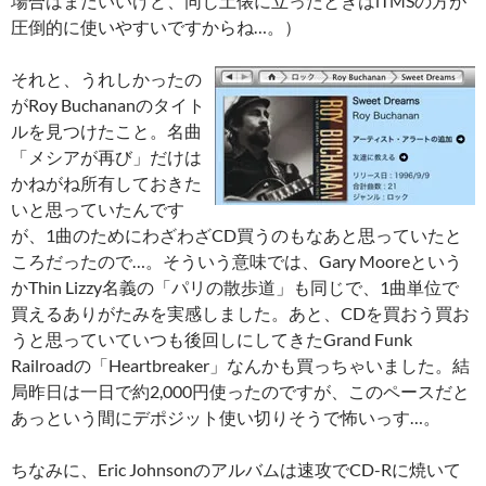
場合はまだいいけど、同じ土俵に立ったときはiTMSの方が
圧倒的に使いやすいですからね…。）
それと、うれしかったの
がRoy Buchananのタイト
ルを見つけたこと。名曲
「メシアが再び」だけは
かねがね所有しておきた
いと思っていたんです
が、1曲のためにわざわざCD買うのもなあと思っていたと
ころだったので…。そういう意味では、Gary Mooreという
かThin Lizzy名義の「パリの散歩道」も同じで、1曲単位で
買えるありがたみを実感しました。あと、CDを買おう買お
うと思っていていつも後回しにしてきたGrand Funk
Railroadの「Heartbreaker」なんかも買っちゃいました。結
局昨日は一日で約2,000円使ったのですが、このペースだと
あっという間にデポジット使い切りそうで怖いっす…。
ちなみに、Eric Johnsonのアルバムは速攻でCD-Rに焼いて