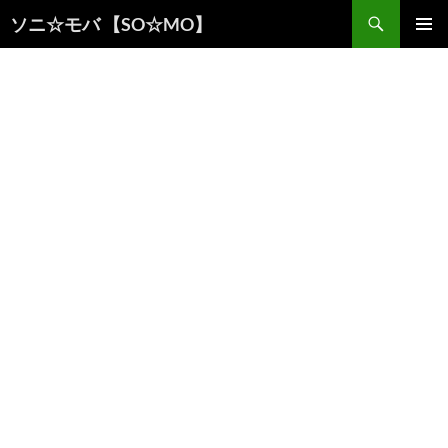
検
ソニ☆モバ 【SO☆MO】
索
コ
メインメ
ン
ニュー
テ
ン
ツ
へ
ス
キ
ッ
プ