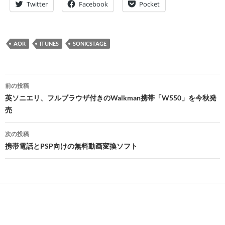
Twitter
Facebook
Pocket
AOR
ITUNES
SONICSTAGE
投
前の投稿
稿
英ソニエリ、フルブラウザ付きのWalkman携帯「W550」を今秋発
売
ナ
ビ
次の投稿
携帯電話とPSP向けの無料動画変換ソフト
ゲ
ー
シ
ョ
ン